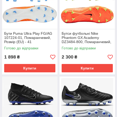
Бути Puma Ultra Play FG/AG
Бутси футбольні Nike
107224-01, Помаранчевий,
Phantom GX Academy
Розмір (EU) - 41
DZ3484-800, Помаранчевий,
Розмір (EU) - 39
Готово до відправки
Готово до відправки
1 898
2 300
₴
₴
Купити
Купити