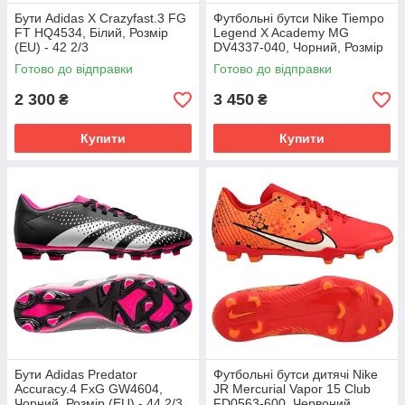
Бути Adidas X Crazyfast.3 FG
Футбольні бутси Nike Tiempo
FT HQ4534, Білий, Розмір
Legend X Academy MG
(EU) - 42 2/3
DV4337-040, Чорний, Розмір
(EU) - 43
Готово до відправки
Готово до відправки
2 300
3 450
₴
₴
Купити
Купити
Бути Adidas Predator
Футбольні бутси дитячі Nike
Accuracy.4 FxG GW4604,
JR Mercurial Vapor 15 Club
Чорний, Розмір (EU) - 44 2/3
FD0563-600, Червоний,