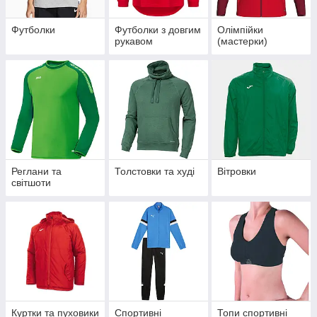
Футболки
Футболки з довгим
Олімпійки
рукавом
(мастерки)
Реглани та
Толстовки та худі
Вітровки
світшоти
Куртки та пуховики
Спортивні
Топи спортивні