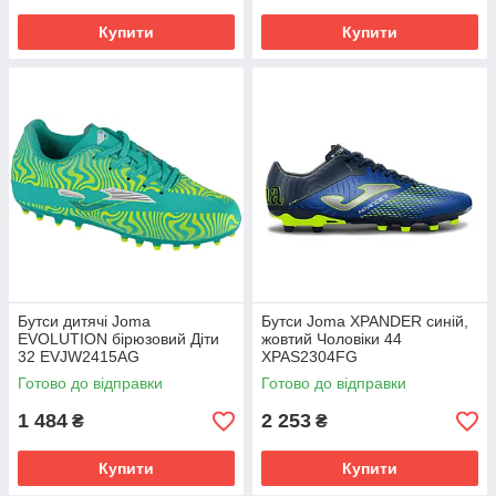
Купити
Купити
Бутси дитячі Joma
Бутси Joma XPANDER синій,
EVOLUTION бірюзовий Діти
жовтий Чоловіки 44
32 EVJW2415AG
XPAS2304FG
Готово до відправки
Готово до відправки
1 484
2 253
₴
₴
Купити
Купити