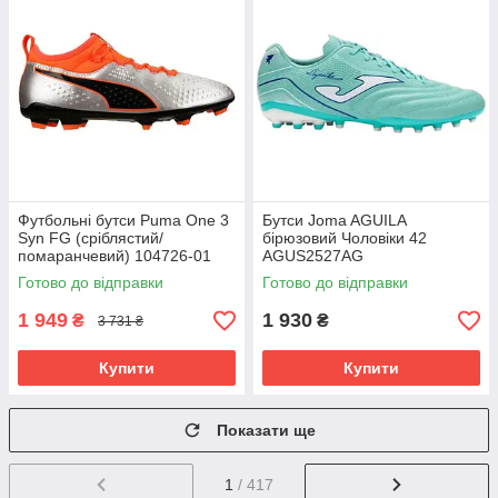
Футбольні бутси Puma One 3
Бутси Joma AGUILA
Syn FG (сріблястий/
бірюзовий Чоловіки 42
помаранчевий) 104726-01
AGUS2527AG
Розмір EU: 46
Готово до відправки
Готово до відправки
1 949
1 930
₴
₴
3 731 ₴
Купити
Купити
Показати ще
1
/ 417