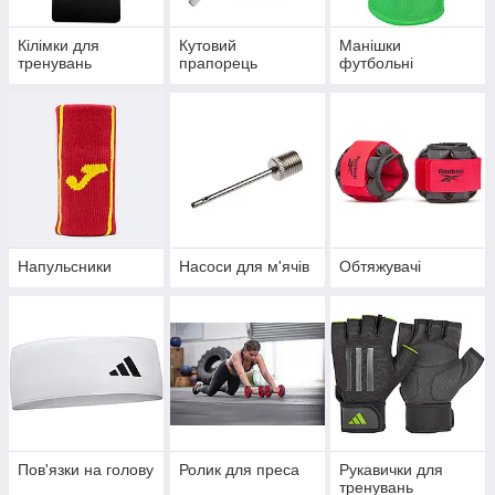
Кілімки для
Кутовий
Манішки
тренувань
прапорець
футбольні
Напульсники
Насоси для м'ячів
Обтяжувачі
Пов'язки на голову
Ролик для преса
Рукавички для
тренувань