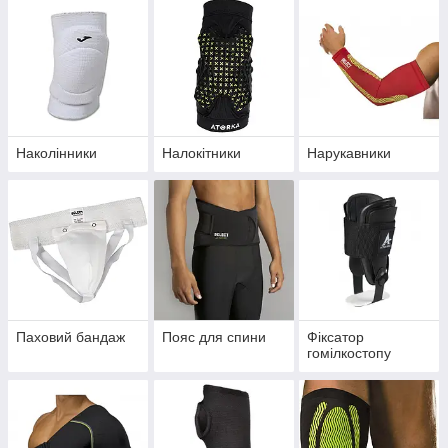
Наколінники
Налокітники
Нарукавники
Паховий бандаж
Пояс для спини
Фіксатор
гомілкостопу