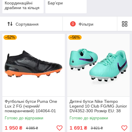
Координаційні
Бар'єри
драбини та кільця
Сортування
0
Фільтри
–52%
–56%
Футбольні бутси Puma One
Дитячі бутси Nike Tiempo
Lux 2 FG (чорний/
Legend 10 Club FG/MG Junior
помаранчевий) 104064-01
DV4352-300 Розмір EU: 38
Розмір EU: 44
Готово до відправки
Готово до відправки
1 950
1 691
₴
₴
4 085 ₴
3 821 ₴