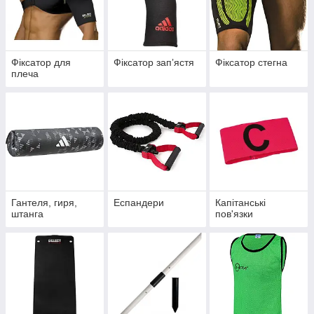
Фіксатор для
Фіксатор запʼястя
Фіксатор стегна
плеча
Гантеля, гиря,
Еспандери
Капітанські
штанга
пов'язки