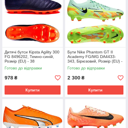
Дитячі бутси Kipsta Agility 300
Бути Nike Phantom GT II
FG 8496202, Темно-синій,
Academy FG/MG DA4433-
Розмір (EU) - 38
343, Бірюзовий, Розмір (EU) -
45.5
Готово до відправки
Готово до відправки
978
2 300
₴
₴
Купити
Купити