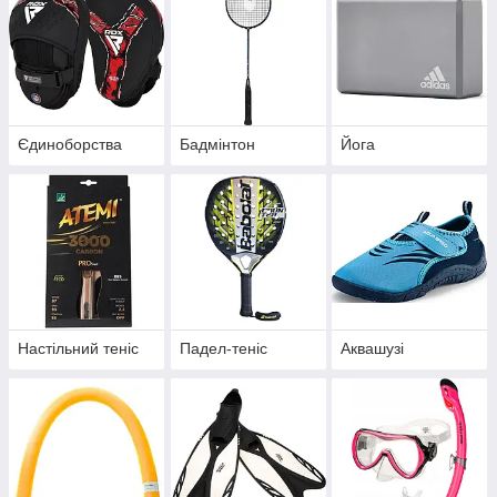
Єдиноборства
Бадмінтон
Йога
Настільний теніс
Падел-теніс
Аквашузі