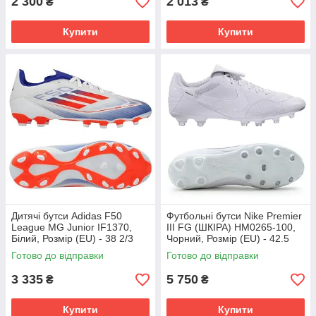
2 300
2 013
₴
₴
Купити
Купити
Дитячі бутси Adidas F50
Футбольні бутси Nike Premier
League MG Junior IF1370,
III FG (ШКІРА) HM0265-100,
Білий, Розмір (EU) - 38 2/3
Чорний, Розмір (EU) - 42.5
Готово до відправки
Готово до відправки
3 335
5 750
₴
₴
Купити
Купити