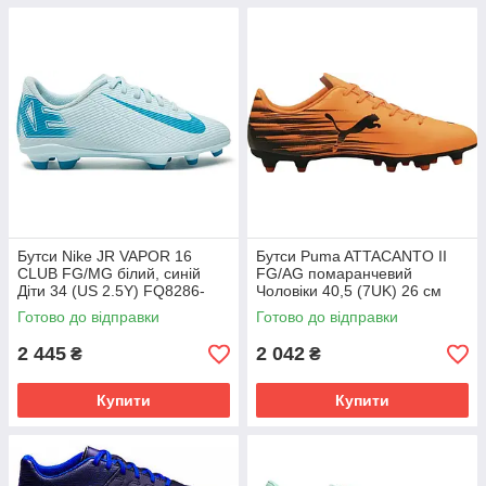
Бутси Nike JR VAPOR 16
Бутси Puma ATTACANTO II
CLUB FG/MG білий, синій
FG/AG помаранчевий
Діти 34 (US 2.5Y) FQ8286-
Чоловіки 40,5 (7UK) 26 см
400
108493-04
Готово до відправки
Готово до відправки
2 445
2 042
₴
₴
Купити
Купити