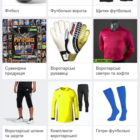
Фітбол
Футбольні ворота
Щитки футбольні
Сувенірна
Воротарські
Воротарські
продукція
рукавиці
светри та кофти
Воротарські штани
Комплекти
Гетри футбольні
та шорти
воротарської