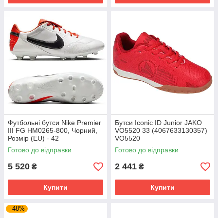
Футбольні бутси Nike Premier
Бутси Iconic ID Junior JAKO
III FG HM0265-800, Чорний,
VO5520 33 (4067633130357)
Розмір (EU) - 42
VO5520
Готово до відправки
Готово до відправки
5 520
2 441
₴
₴
Купити
Купити
–48%