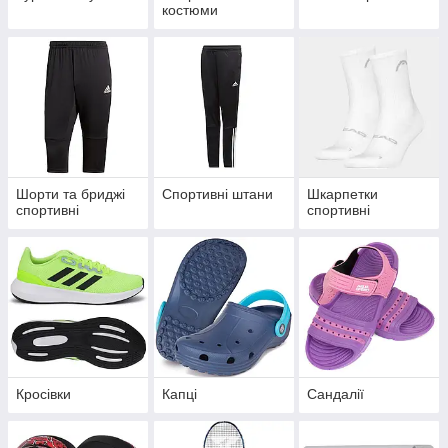
костюми
Шорти та бриджі
Спортивні штани
Шкарпетки
спортивні
спортивні
Кросівки
Капці
Сандалії