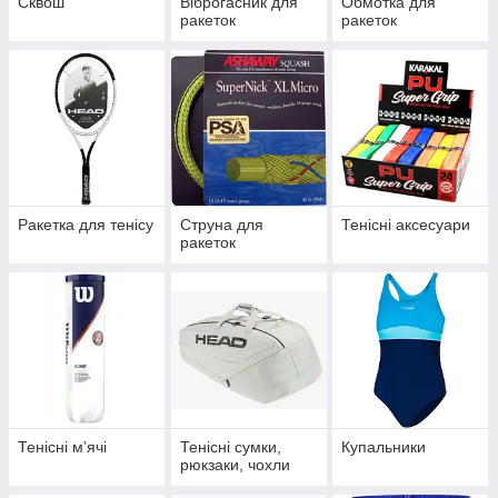
Сквош
Віброгасник для
Обмотка для
ракеток
ракеток
Ракетка для тенісу
Струна для
Тенісні аксесуари
ракеток
Тенісні мʼячі
Тенісні сумки,
Купальники
рюкзаки, чохли