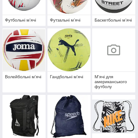
Футбольні мʼячі
Футзальні мʼячі
Баскетбольні мʼячі
Волейбольні м'ячі
Гандбольні м'ячі
М'ячі для
американського
футболу