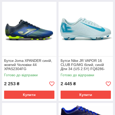
Бутси Joma XPANDER синій,
Бутси Nike JR VAPOR 16
жовтий Чоловіки 44
CLUB FG/MG білий, синій
XPAS2304FG
Діти 34 (US 2.5Y) FQ8286-
400
Готово до відправки
Готово до відправки
2 253
2 445
₴
₴
Купити
Купити