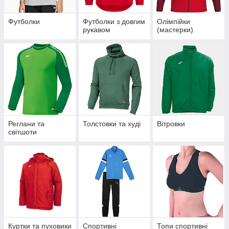
Футболки
Футболки з довгим
Олімпійки
рукавом
(мастерки)
Реглани та
Толстовки та худі
Вітровки
світшоти
Куртки та пуховики
Спортивні
Топи спортивні