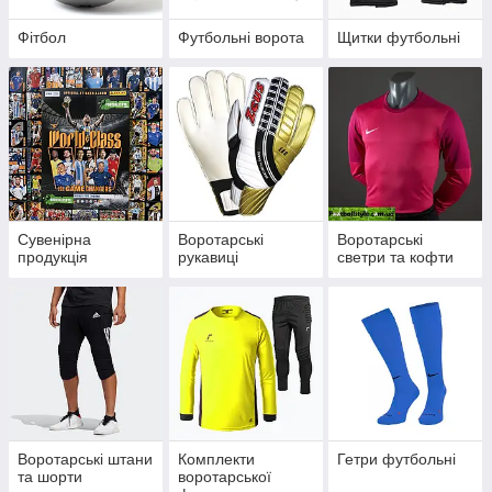
Фітбол
Футбольні ворота
Щитки футбольні
Сувенірна
Воротарські
Воротарські
продукція
рукавиці
светри та кофти
Воротарські штани
Комплекти
Гетри футбольні
та шорти
воротарської