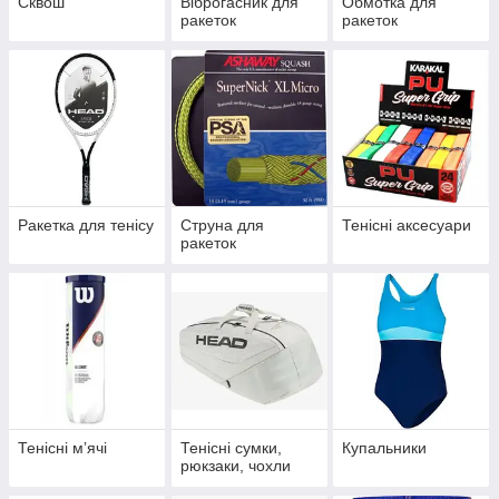
Сквош
Віброгасник для
Обмотка для
ракеток
ракеток
Ракетка для тенісу
Струна для
Тенісні аксесуари
ракеток
Тенісні мʼячі
Тенісні сумки,
Купальники
рюкзаки, чохли