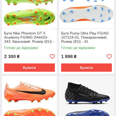
Бути Nike Phantom GT II
Бути Puma Ultra Play FG/AG
Academy FG/MG DA4433-
107224-01, Помаранчевий,
343, Бірюзовий, Розмір (EU) -
Розмір (EU) - 41
45.5
Готово до відправки
Готово до відправки
2 300
1 898
₴
₴
Купити
Купити