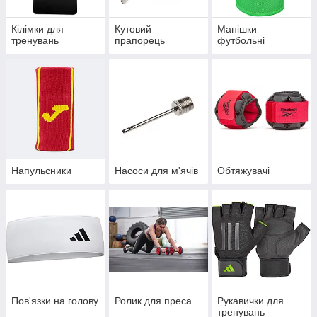
Кілімки для
Кутовий
Манішки
тренувань
прапорець
футбольні
Напульсники
Насоси для м'ячів
Обтяжувачі
Пов'язки на голову
Ролик для преса
Рукавички для
тренувань