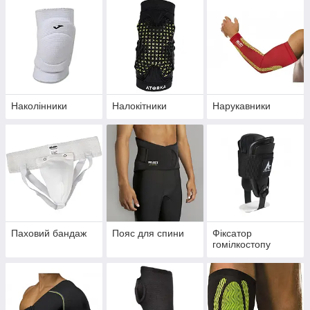
Наколінники
Налокітники
Нарукавники
Паховий бандаж
Пояс для спини
Фіксатор
гомілкостопу