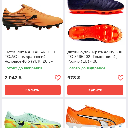
Бутси Puma ATTACANTO II
Дитячі бутси Kipsta Agility 300
FG/AG помаранчевий
FG 8496202, Темно-синій,
Чоловіки 40,5 (7UK) 26 см
Розмір (EU) - 38
108493-04
Готово до відправки
Готово до відправки
2 042
978
₴
₴
Купити
Купити