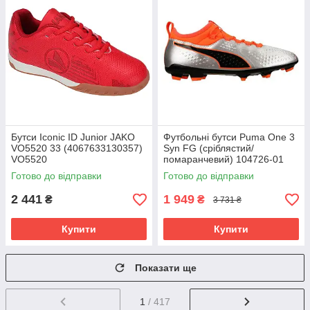
Бутси Iconic ID Junior JAKO
Футбольні бутси Puma One 3
VO5520 33 (4067633130357)
Syn FG (сріблястий/
VO5520
помаранчевий) 104726-01
Розмір EU: 46
Готово до відправки
Готово до відправки
2 441
1 949
₴
₴
3 731 ₴
Купити
Купити
Показати ще
1
/ 417