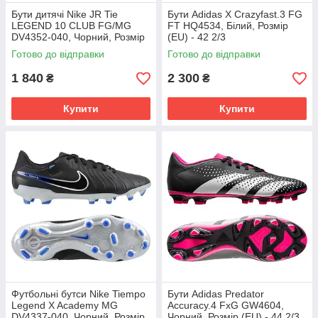
Бути дитячі Nike JR Tie
Бути Adidas X Crazyfast.3 FG
LEGEND 10 CLUB FG/MG
FT HQ4534, Білий, Розмір
DV4352-040, Чорний, Розмір
(EU) - 42 2/3
(EU) - 38.5
Готово до відправки
Готово до відправки
1 840
2 300
₴
₴
Купити
Купити
Футбольні бутси Nike Tiempo
Бути Adidas Predator
Legend X Academy MG
Accuracy.4 FxG GW4604,
DV4337-040, Чорний, Розмір
Чорний, Розмір (EU) - 44 2/3