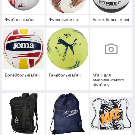
Футбольні мʼячі
Футзальні мʼячі
Баскетбольні мʼячі
Волейбольні м'ячі
Гандбольні м'ячі
М'ячі для
американського
футболу