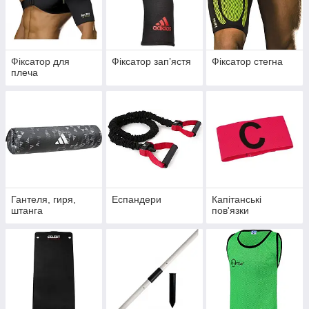
Фіксатор для
Фіксатор запʼястя
Фіксатор стегна
плеча
Гантеля, гиря,
Еспандери
Капітанські
штанга
пов'язки