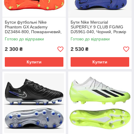
Бутси футбольні Nike
Бути Nike Mercurial
Phantom GX Academy
SUPERFLY 9 CLUB FG/MG
DZ3484-800, Помаранчевий,
DJ5961-040, Чорний, Розмір
Розмір (EU) - 39
(EU) - 42
Готово до відправки
Готово до відправки
2 300
2 530
₴
₴
Купити
Купити