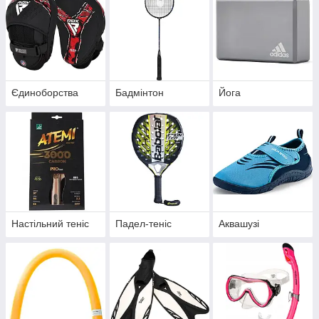
Єдиноборства
Бадмінтон
Йога
Настільний теніс
Падел-теніс
Аквашузі