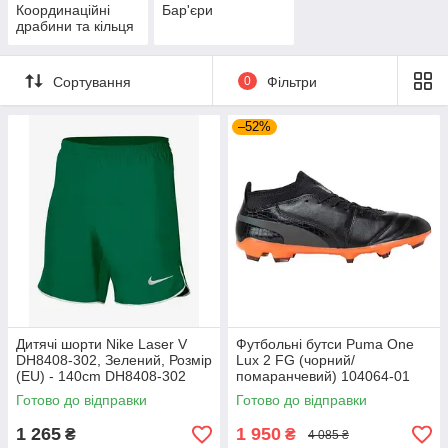
Координаційні
Бар'єри
драбини та кільця
Сортування
0
Фільтри
–52%
Дитячі шорти Nike Laser V
Футбольні бутси Puma One
DH8408-302, Зелений, Розмір
Lux 2 FG (чорний/
(EU) - 140cm DH8408-302
помаранчевий) 104064-01
Розмір EU: 44
Готово до відправки
Готово до відправки
1 265
1 950
₴
₴
4 085 ₴