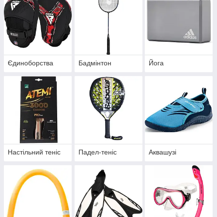
Єдиноборства
Бадмінтон
Йога
Настільний теніс
Падел-теніс
Аквашузі