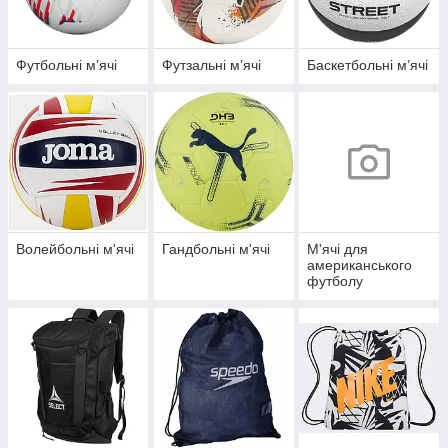
Футбольні мʼячі
Футзальні мʼячі
Баскетбольні мʼячі
Волейбольні м'ячі
Гандбольні м'ячі
М'ячі для
американського
футболу