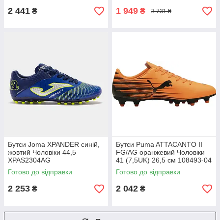
2 441
1 949
₴
₴
3 731 ₴
Бутси Joma XPANDER синій,
Бутси Puma ATTACANTO II
жовтий Чоловіки 44,5
FG/AG оранжевий Чоловіки
XPAS2304AG
41 (7,5UK) 26,5 см 108493-04
Готово до відправки
Готово до відправки
2 253
2 042
₴
₴