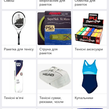
Сквош
Віброгасник для
Обмотка для
ракеток
ракеток
Ракетка для тенісу
Струна для
Тенісні аксесуари
ракеток
Тенісні мʼячі
Тенісні сумки,
Купальники
рюкзаки, чохли