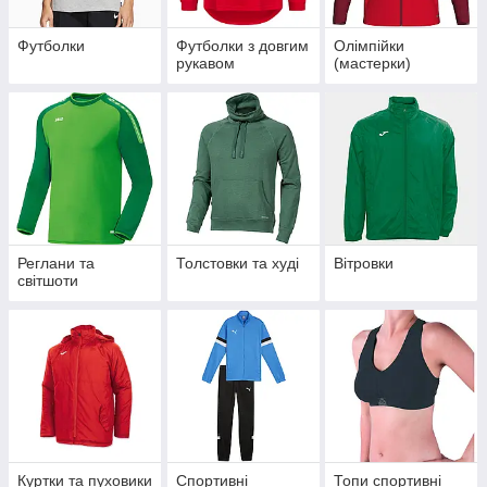
Футболки
Футболки з довгим
Олімпійки
рукавом
(мастерки)
Реглани та
Толстовки та худі
Вітровки
світшоти
Куртки та пуховики
Спортивні
Топи спортивні