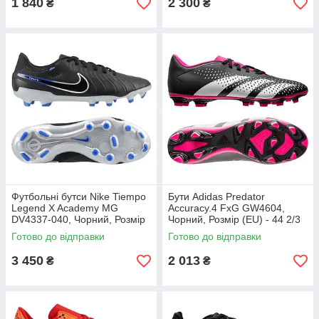
1 840
2 300
₴
₴
Футбольні бутси Nike Tiempo
Бути Adidas Predator
Legend X Academy MG
Accuracy.4 FxG GW4604,
DV4337-040, Чорний, Розмір
Чорний, Розмір (EU) - 44 2/3
(EU) - 43
Готово до відправки
Готово до відправки
3 450
2 013
₴
₴