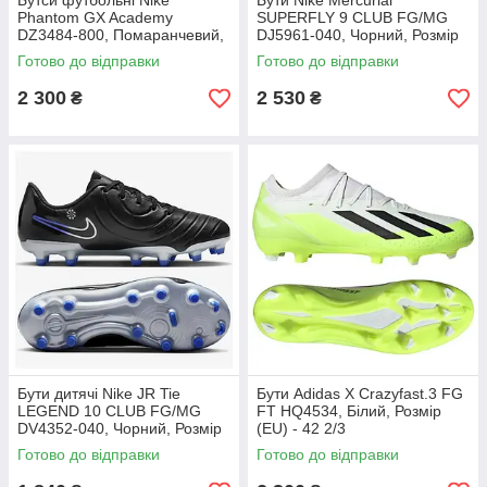
Бутси футбольні Nike
Бути Nike Mercurial
Phantom GX Academy
SUPERFLY 9 CLUB FG/MG
DZ3484-800, Помаранчевий,
DJ5961-040, Чорний, Розмір
Розмір (EU) - 39
(EU) - 42
Готово до відправки
Готово до відправки
2 300
2 530
₴
₴
Бути дитячі Nike JR Tie
Бути Adidas X Crazyfast.3 FG
LEGEND 10 CLUB FG/MG
FT HQ4534, Білий, Розмір
DV4352-040, Чорний, Розмір
(EU) - 42 2/3
(EU) - 38.5
Готово до відправки
Готово до відправки