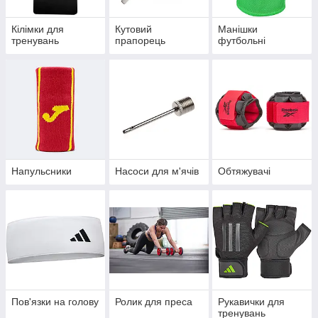
Кілімки для
Кутовий
Манішки
тренувань
прапорець
футбольні
Напульсники
Насоси для м'ячів
Обтяжувачі
Пов'язки на голову
Ролик для преса
Рукавички для
тренувань