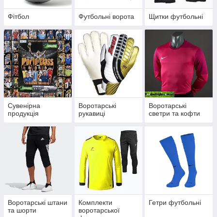
Фітбол
Футбольні ворота
Щитки футбольні
Сувенірна
Воротарські
Воротарські
продукція
рукавиці
светри та кофти
Воротарські штани
Комплекти
Гетри футбольні
та шорти
воротарської