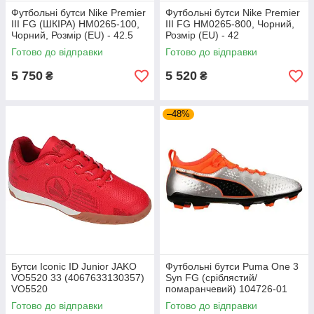
Футбольні бутси Nike Premier
Футбольні бутси Nike Premier
III FG (ШКІРА) HM0265-100,
III FG HM0265-800, Чорний,
Чорний, Розмір (EU) - 42.5
Розмір (EU) - 42
Готово до відправки
Готово до відправки
5 750
5 520
₴
₴
–48%
Бутси Iconic ID Junior JAKO
Футбольні бутси Puma One 3
VO5520 33 (4067633130357)
Syn FG (сріблястий/
VO5520
помаранчевий) 104726-01
Розмір EU: 46
Готово до відправки
Готово до відправки