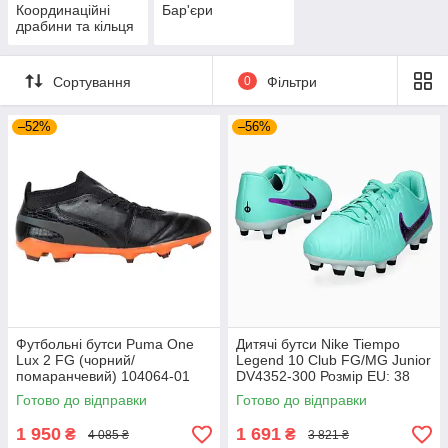
Координаційні
Бар'єри
драбини та кільця
Сортування
0
Фільтри
–52%
–56%
Футбольні бутси Puma One
Дитячі бутси Nike Tiempo
Lux 2 FG (чорний/
Legend 10 Club FG/MG Junior
помаранчевий) 104064-01
DV4352-300 Розмір EU: 38
Розмір EU: 44
Готово до відправки
Готово до відправки
1 950
1 691
₴
₴
4 085 ₴
3 821 ₴