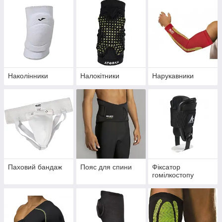
Наколінники
Налокітники
Нарукавники
Паховий бандаж
Пояс для спини
Фіксатор
гомілкостопу