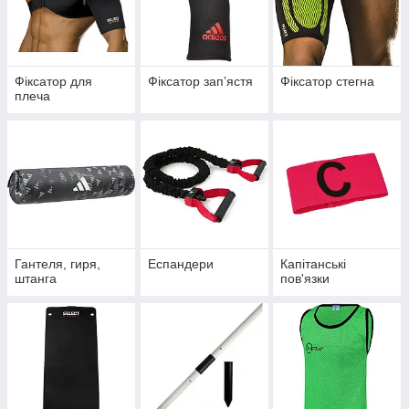
Фіксатор для
Фіксатор запʼястя
Фіксатор стегна
плеча
Гантеля, гиря,
Еспандери
Капітанські
штанга
пов'язки