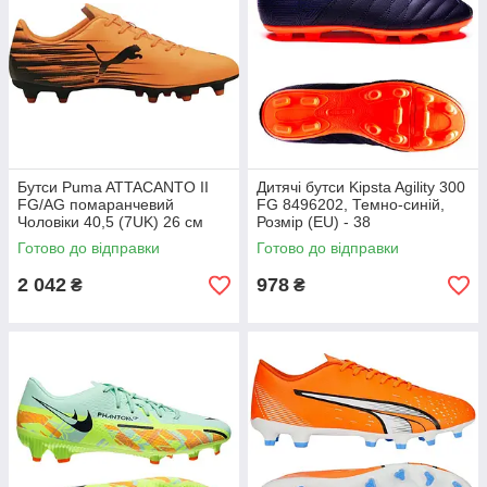
Бутси Puma ATTACANTO II
Дитячі бутси Kipsta Agility 300
FG/AG помаранчевий
FG 8496202, Темно-синій,
Чоловіки 40,5 (7UK) 26 см
Розмір (EU) - 38
108493-04
Готово до відправки
Готово до відправки
2 042
978
₴
₴