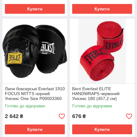
Купити
Купити
Лапи боксерські Everlast 1910
Бінті Everlast ELITE
FOCUS MITTS чорний
HANDWRAPS червоний
Унісекс One Size P00003360
Унісекс 180 (457,2 см)
P00003325
Готово до відправки
Готово до відправки
2 642
676
₴
₴
Купити
Купити