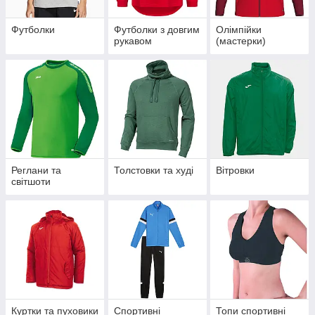
Футболки
Футболки з довгим
Олімпійки
рукавом
(мастерки)
Реглани та
Толстовки та худі
Вітровки
світшоти
Куртки та пуховики
Спортивні
Топи спортивні