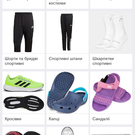
костюми
Шорти та бриджі
Спортивні штани
Шкарпетки
спортивні
спортивні
Кросівки
Капці
Сандалії