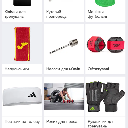
Кілімки для
Кутовий
Манішки
тренувань
прапорець
футбольні
Напульсники
Насоси для м'ячів
Обтяжувачі
Пов'язки на голову
Ролик для преса
Рукавички для
тренувань