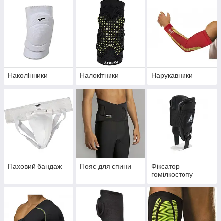
Наколінники
Налокітники
Нарукавники
Паховий бандаж
Пояс для спини
Фіксатор
гомілкостопу