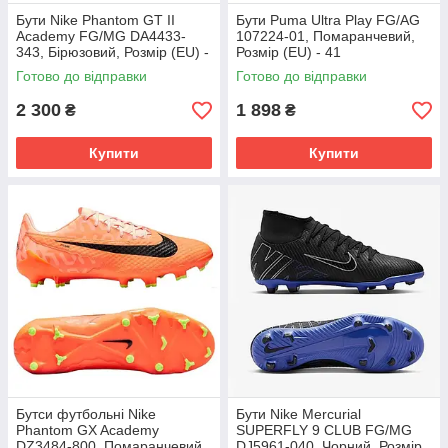
Бути Nike Phantom GT II
Бути Puma Ultra Play FG/AG
Academy FG/MG DA4433-
107224-01, Помаранчевий,
343, Бірюзовий, Розмір (EU) -
Розмір (EU) - 41
45.5
Готово до відправки
Готово до відправки
2 300
1 898
₴
₴
Купити
Купити
Бутси футбольні Nike
Бути Nike Mercurial
Phantom GX Academy
SUPERFLY 9 CLUB FG/MG
DZ3484-800, Помаранчевий,
DJ5961-040, Чорний, Розмір