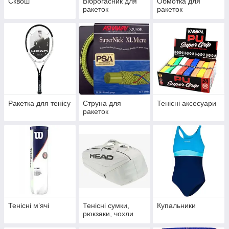
Сквош
Віброгасник для
Обмотка для
ракеток
ракеток
Ракетка для тенісу
Струна для
Тенісні аксесуари
ракеток
Тенісні мʼячі
Тенісні сумки,
Купальники
рюкзаки, чохли