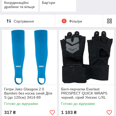
Координаційні
Бар'єри
драбини та кільця
Сортування
0
Фільтри
Гетри Jako Glasgow 2.0
Бінті-перчатки Everlast
Bambini без носка синій Діти
PROSPECT QUICK WRAPS
S (до 120см) 3414-89
чорний, сірий Унісекс L/XL
P00002986
Готово до відправки
Готово до відправки
317
1 103
₴
₴