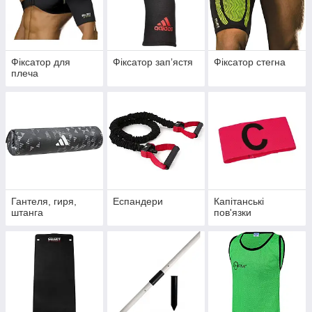
Фіксатор для
Фіксатор запʼястя
Фіксатор стегна
плеча
Гантеля, гиря,
Еспандери
Капітанські
штанга
пов'язки