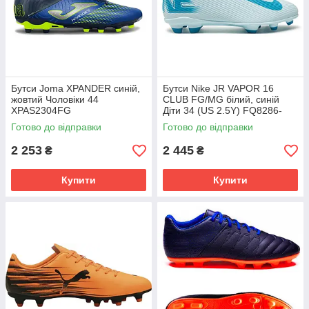
Бутси Joma XPANDER синій,
Бутси Nike JR VAPOR 16
жовтий Чоловіки 44
CLUB FG/MG білий, синій
XPAS2304FG
Діти 34 (US 2.5Y) FQ8286-
400
Готово до відправки
Готово до відправки
2 253
2 445
₴
₴
Купити
Купити