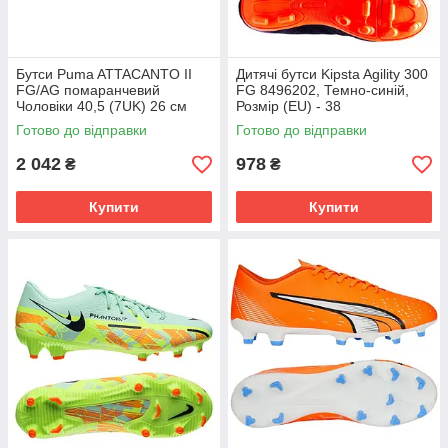
Бутси Puma ATTACANTO II
Дитячі бутси Kipsta Agility 300
FG/AG помаранчевий
FG 8496202, Темно-синій,
Чоловіки 40,5 (7UK) 26 см
Розмір (EU) - 38
108493-04
Готово до відправки
Готово до відправки
2 042
978
₴
₴
Купити
Купити