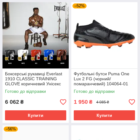
–52%
Боксерські рукавиці Everlast
Футбольні бутси Puma One
1910 CLASSIC TRAINING
Lux 2 FG (чорний/
GLOVE коричневий Унісекс
помаранчевий) 104064-01
14 унцій P00002502
Розмір EU: 44
Готово до відправки
Готово до відправки
6 062
1 950
₴
₴
4 085 ₴
Купити
Купити
–56%