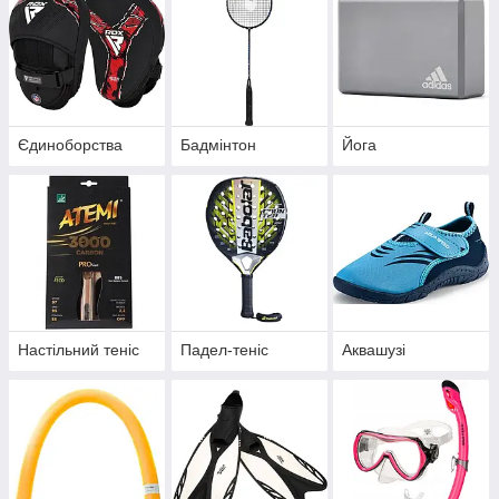
Єдиноборства
Бадмінтон
Йога
Настільний теніс
Падел-теніс
Аквашузі