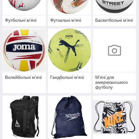
Футбольні мʼячі
Футзальні мʼячі
Баскетбольні мʼячі
Волейбольні м'ячі
Гандбольні м'ячі
М'ячі для
американського
футболу