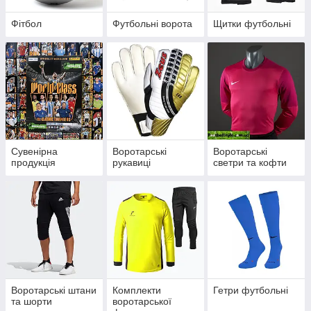
Фітбол
Футбольні ворота
Щитки футбольні
Сувенірна
Воротарські
Воротарські
продукція
рукавиці
светри та кофти
Воротарські штани
Комплекти
Гетри футбольні
та шорти
воротарської