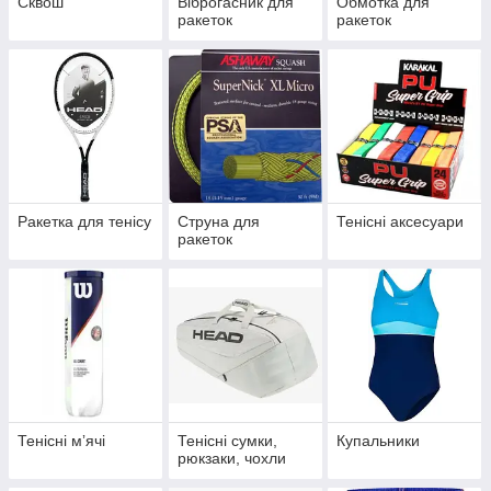
Сквош
Віброгасник для
Обмотка для
ракеток
ракеток
Ракетка для тенісу
Струна для
Тенісні аксесуари
ракеток
Тенісні мʼячі
Тенісні сумки,
Купальники
рюкзаки, чохли