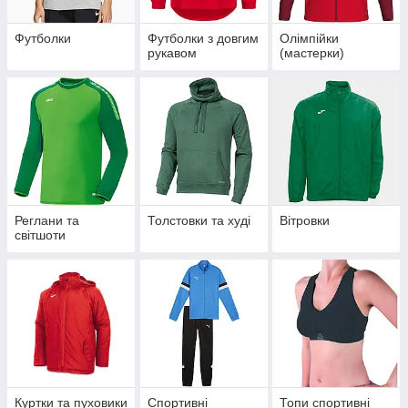
Футболки
Футболки з довгим
Олімпійки
рукавом
(мастерки)
Реглани та
Толстовки та худі
Вітровки
світшоти
Куртки та пуховики
Спортивні
Топи спортивні