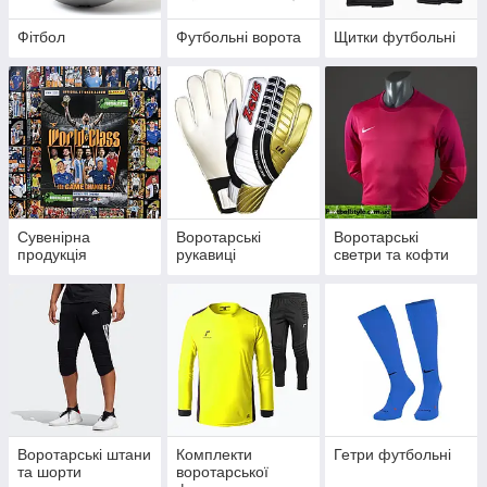
Фітбол
Футбольні ворота
Щитки футбольні
Сувенірна
Воротарські
Воротарські
продукція
рукавиці
светри та кофти
Воротарські штани
Комплекти
Гетри футбольні
та шорти
воротарської