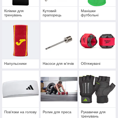
Кілімки для
Кутовий
Манішки
тренувань
прапорець
футбольні
Напульсники
Насоси для м'ячів
Обтяжувачі
Пов'язки на голову
Ролик для преса
Рукавички для
тренувань