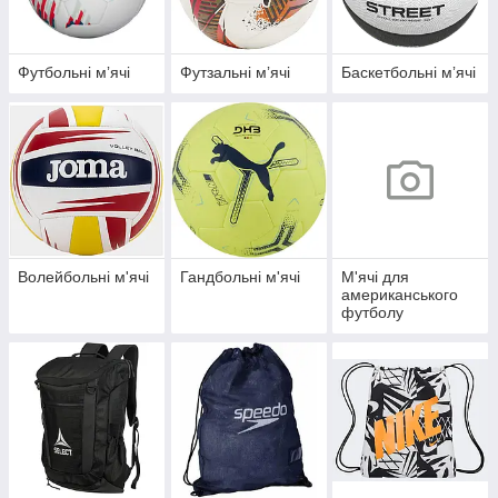
Футбольні мʼячі
Футзальні мʼячі
Баскетбольні мʼячі
Волейбольні м'ячі
Гандбольні м'ячі
М'ячі для
американського
футболу