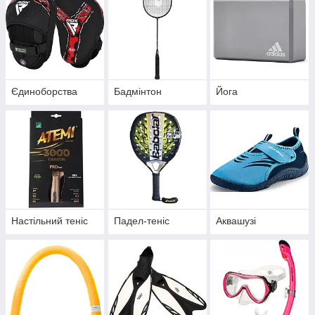
Єдиноборства
Бадмінтон
Йога
Настільний теніс
Падел-теніс
Аквашузі