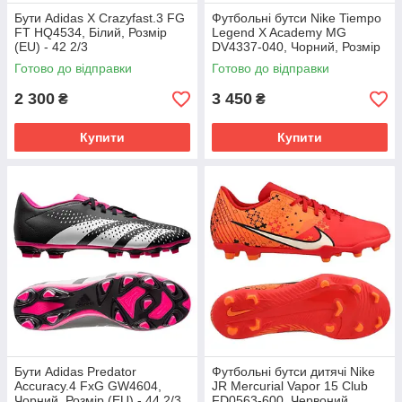
Бути Adidas X Crazyfast.3 FG
Футбольні бутси Nike Tiempo
FT HQ4534, Білий, Розмір
Legend X Academy MG
(EU) - 42 2/3
DV4337-040, Чорний, Розмір
(EU) - 43
Готово до відправки
Готово до відправки
2 300
3 450
₴
₴
Купити
Купити
Бути Adidas Predator
Футбольні бутси дитячі Nike
Accuracy.4 FxG GW4604,
JR Mercurial Vapor 15 Club
Чорний, Розмір (EU) - 44 2/3
FD0563-600, Червоний,