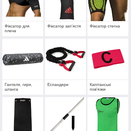
Фіксатор для
Фіксатор запʼястя
Фіксатор стегна
плеча
Гантеля, гиря,
Еспандери
Капітанські
штанга
пов'язки