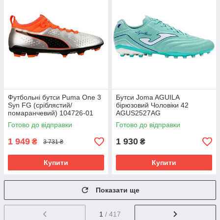
Футбольні бутси Puma One 3
Бутси Joma AGUILA
Syn FG (сріблястий/
бірюзовий Чоловіки 42
помаранчевий) 104726-01
AGUS2527AG
Розмір EU: 46
Готово до відправки
Готово до відправки
1 949
1 930
₴
₴
3 731 ₴
Купити
Купити
Показати ще
1
/ 417