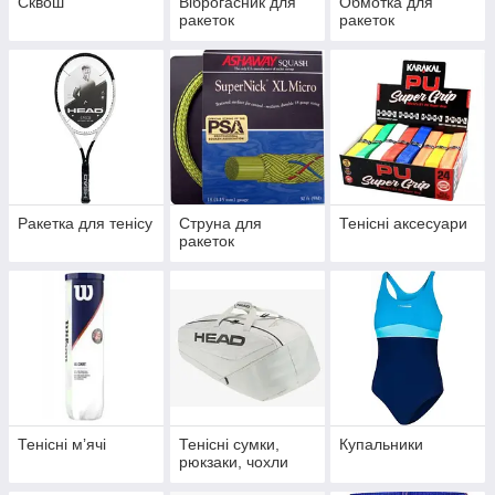
Сквош
Віброгасник для
Обмотка для
ракеток
ракеток
Ракетка для тенісу
Струна для
Тенісні аксесуари
ракеток
Тенісні мʼячі
Тенісні сумки,
Купальники
рюкзаки, чохли