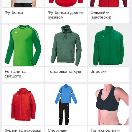
Футболки
Футболки з довгим
Олімпійки
рукавом
(мастерки)
Реглани та
Толстовки та худі
Вітровки
світшоти
Куртки та пуховики
Спортивні
Топи спортивні