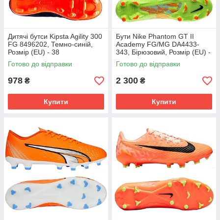
Дитячі бутси Kipsta Agility 300
Бути Nike Phantom GT II
FG 8496202, Темно-синій,
Academy FG/MG DA4433-
Розмір (EU) - 38
343, Бірюзовий, Розмір (EU) -
45.5
Готово до відправки
Готово до відправки
978
2 300
₴
₴
Купити
Купити