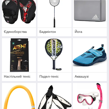
Єдиноборства
Бадмінтон
Йога
Настільний теніс
Падел-теніс
Аквашузі