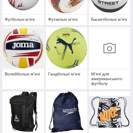
Футбольні мʼячі
Футзальні мʼячі
Баскетбольні мʼячі
Волейбольні м'ячі
Гандбольні м'ячі
М'ячі для
американського
футболу