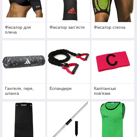
Фіксатор для
Фіксатор запʼястя
Фіксатор стегна
плеча
Гантеля, гиря,
Еспандери
Капітанські
штанга
пов'язки