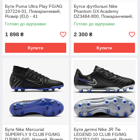
Бути Puma Ultra Play FG/AG
Бутси футбольні Nike
107224-01, Помаранчевий,
Phantom GX Academy
Розмір (EU) - 41
DZ3484-800, Помаранчевий,
Розмір (EU) - 39
Готово до відправки
Готово до відправки
1 898
2 300
₴
₴
Купити
Купити
Бути Nike Mercurial
Бути дитячі Nike JR Tie
SUPERFLY 9 CLUB FG/MG
LEGEND 10 CLUB FG/MG
DJ5961-040, Чорний, Розмір
DV4352-040, Чорний, Розмір