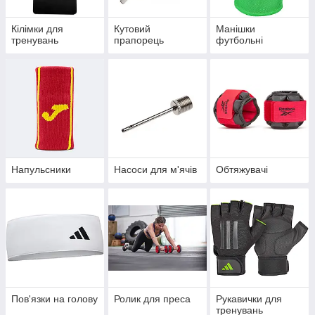
Кілімки для
Кутовий
Манішки
тренувань
прапорець
футбольні
Напульсники
Насоси для м'ячів
Обтяжувачі
Пов'язки на голову
Ролик для преса
Рукавички для
тренувань