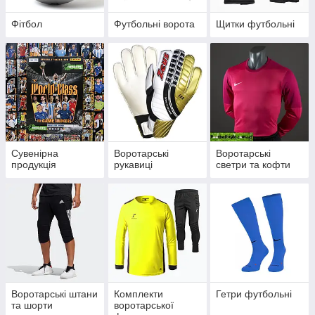
Фітбол
Футбольні ворота
Щитки футбольні
Сувенірна
Воротарські
Воротарські
продукція
рукавиці
светри та кофти
Воротарські штани
Комплекти
Гетри футбольні
та шорти
воротарської