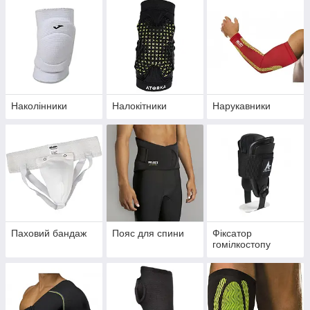
Наколінники
Налокітники
Нарукавники
Паховий бандаж
Пояс для спини
Фіксатор
гомілкостопу