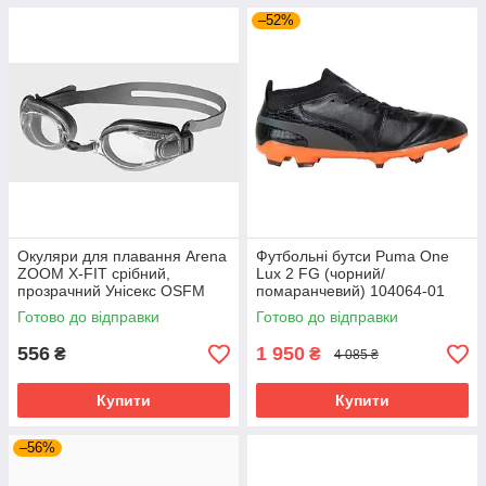
–52%
Окуляри для плавання Arena
Футбольні бутси Puma One
ZOOM X-FIT срібний,
Lux 2 FG (чорний/
прозрачний Унісекс OSFM
помаранчевий) 104064-01
92404-011
Розмір EU: 44
Готово до відправки
Готово до відправки
556
1 950
₴
₴
4 085 ₴
Купити
Купити
–56%