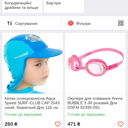
Координаційні
Бар'єри
драбини та кільця
Сортування
0
Фільтри
Кепка солнцезахисна Aqua
Окуляри для плавання Arena
Speed SURF-CLUB CAP 2043
BUBBLE 3 JR розовий Діти
синій, блакитний Діти 116 см
OSFM 92395-091
384-02
Готово до відправки
Готово до відправки
260
471
₴
₴