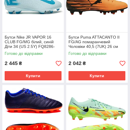
Бутси Nike JR VAPOR 16
Бутси Puma ATTACANTO II
CLUB FG/MG білий, синій
FG/AG помаранчевий
Діти 34 (US 2.5Y) FQ8286-
Чоловіки 40,5 (7UK) 26 см
400
108493-04
Готово до відправки
Готово до відправки
2 445
2 042
₴
₴
Купити
Купити