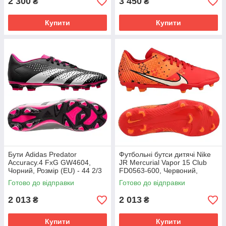
2 300
3 450
₴
₴
Купити
Купити
Бути Adidas Predator
Футбольні бутси дитячі Nike
Accuracy.4 FxG GW4604,
JR Mercurial Vapor 15 Club
Чорний, Розмір (EU) - 44 2/3
FD0563-600, Червоний,
Розмір (EU) - 38
Готово до відправки
Готово до відправки
2 013
2 013
₴
₴
Купити
Купити