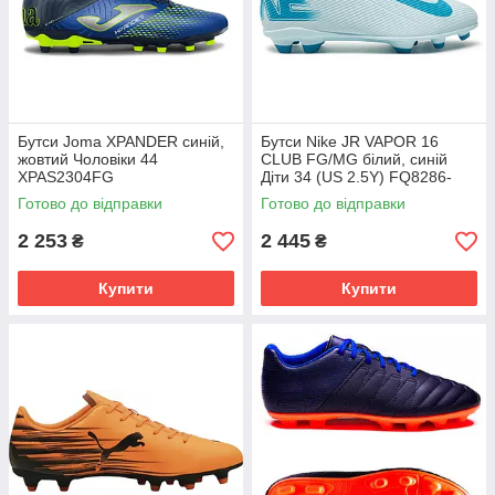
Бутси Joma XPANDER синій,
Бутси Nike JR VAPOR 16
жовтий Чоловіки 44
CLUB FG/MG білий, синій
XPAS2304FG
Діти 34 (US 2.5Y) FQ8286-
400
Готово до відправки
Готово до відправки
2 253
2 445
₴
₴
Купити
Купити