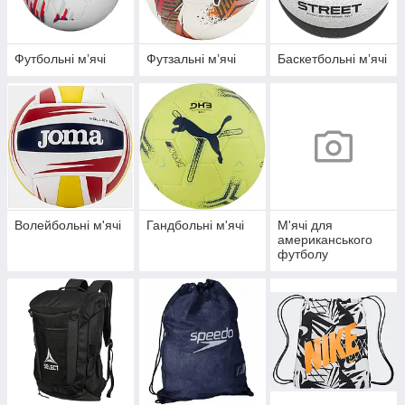
Футбольні мʼячі
Футзальні мʼячі
Баскетбольні мʼячі
Волейбольні м'ячі
Гандбольні м'ячі
М'ячі для
американського
футболу