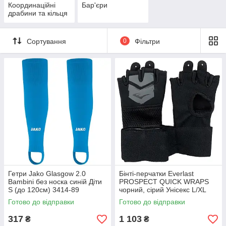
Координаційні
Бар'єри
драбини та кільця
Сортування
0
Фільтри
Гетри Jako Glasgow 2.0
Бінті-перчатки Everlast
Bambini без носка синій Діти
PROSPECT QUICK WRAPS
S (до 120см) 3414-89
чорний, сірий Унісекс L/XL
P00002986
Готово до відправки
Готово до відправки
317
1 103
₴
₴