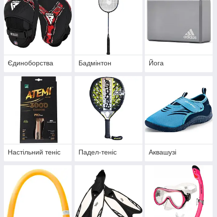
Єдиноборства
Бадмінтон
Йога
Настільний теніс
Падел-теніс
Аквашузі