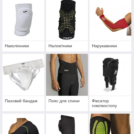
Наколінники
Налокітники
Нарукавники
Паховий бандаж
Пояс для спини
Фіксатор
гомілкостопу