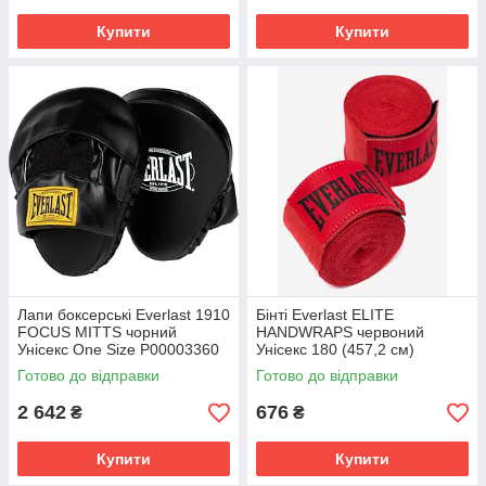
Купити
Купити
Лапи боксерські Everlast 1910
Бінті Everlast ELITE
FOCUS MITTS чорний
HANDWRAPS червоний
Унісекс One Size P00003360
Унісекс 180 (457,2 см)
P00003325
Готово до відправки
Готово до відправки
2 642
676
₴
₴
Купити
Купити