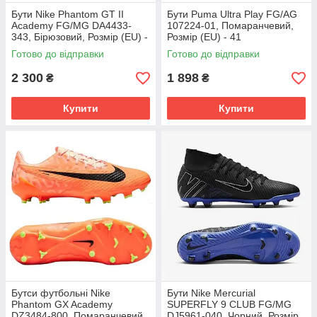
Бути Nike Phantom GT II
Бути Puma Ultra Play FG/AG
Academy FG/MG DA4433-
107224-01, Помаранчевий,
343, Бірюзовий, Розмір (EU) -
Розмір (EU) - 41
45.5
Готово до відправки
Готово до відправки
2 300
1 898
₴
₴
Купити
Купити
Бутси футбольні Nike
Бути Nike Mercurial
Phantom GX Academy
SUPERFLY 9 CLUB FG/MG
DZ3484-800, Помаранчевий,
DJ5961-040, Чорний, Розмір