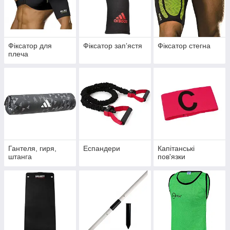
Фіксатор для
Фіксатор запʼястя
Фіксатор стегна
плеча
Гантеля, гиря,
Еспандери
Капітанські
штанга
пов'язки