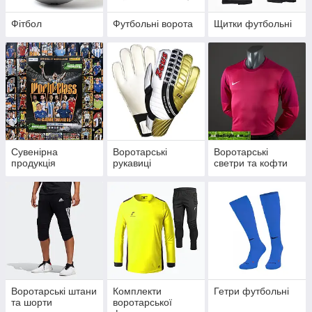
Фітбол
Футбольні ворота
Щитки футбольні
Сувенірна
Воротарські
Воротарські
продукція
рукавиці
светри та кофти
Воротарські штани
Комплекти
Гетри футбольні
та шорти
воротарської