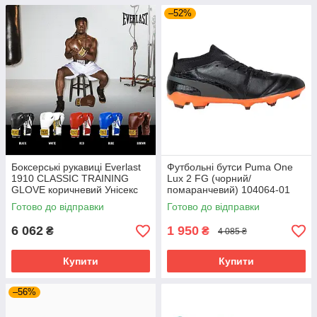
–52%
Боксерські рукавиці Everlast
Футбольні бутси Puma One
1910 CLASSIC TRAINING
Lux 2 FG (чорний/
GLOVE коричневий Унісекс
помаранчевий) 104064-01
14 унцій P00002502
Розмір EU: 44
Готово до відправки
Готово до відправки
6 062
1 950
₴
₴
4 085 ₴
Купити
Купити
–56%