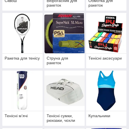
Сквош
Віброгасник для
Обмотка для
ракеток
ракеток
Ракетка для тенісу
Струна для
Тенісні аксесуари
ракеток
Тенісні мʼячі
Тенісні сумки,
Купальники
рюкзаки, чохли