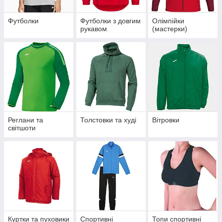
Футболки
Футболки з довгим
Олімпійки
рукавом
(мастерки)
Реглани та
Толстовки та худі
Вітровки
світшоти
Куртки та пуховики
Спортивні
Топи спортивні