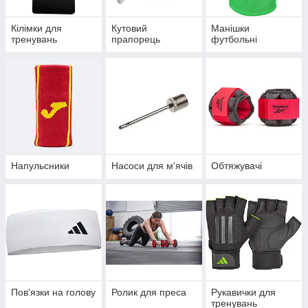
Кілімки для
Кутовий
Манішки
тренувань
прапорець
футбольні
Напульсники
Насоси для м'ячів
Обтяжувачі
Пов'язки на голову
Ролик для преса
Рукавички для
тренувань