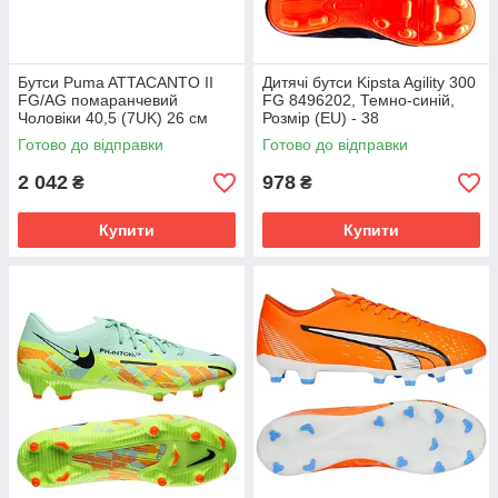
Бутси Puma ATTACANTO II
Дитячі бутси Kipsta Agility 300
FG/AG помаранчевий
FG 8496202, Темно-синій,
Чоловіки 40,5 (7UK) 26 см
Розмір (EU) - 38
108493-04
Готово до відправки
Готово до відправки
2 042
978
₴
₴
Купити
Купити