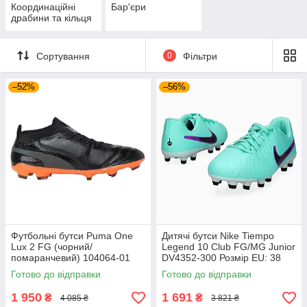
Координаційні
Бар'єри
драбини та кільця
Сортування
0
Фільтри
–52%
–56%
Футбольні бутси Puma One
Дитячі бутси Nike Tiempo
Lux 2 FG (чорний/
Legend 10 Club FG/MG Junior
помаранчевий) 104064-01
DV4352-300 Розмір EU: 38
Розмір EU: 44
Готово до відправки
Готово до відправки
1 950
1 691
₴
₴
4 085 ₴
3 821 ₴