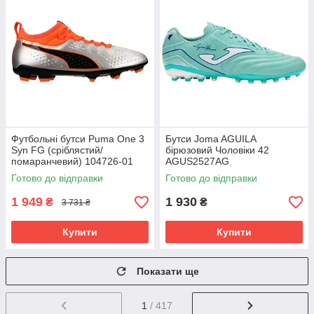
Футбольні бутси Puma One 3
Бутси Joma AGUILA
Syn FG (сріблястий/
бірюзовий Чоловіки 42
помаранчевий) 104726-01
AGUS2527AG
Розмір EU: 46
Готово до відправки
Готово до відправки
1 949
1 930
₴
₴
3 731 ₴
Купити
Купити
Показати ще
1
/ 417