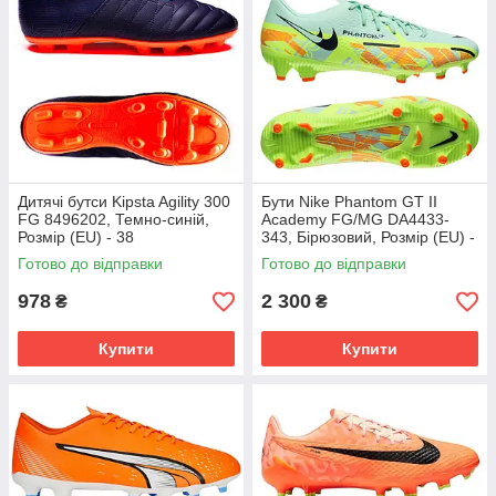
Дитячі бутси Kipsta Agility 300
Бути Nike Phantom GT II
FG 8496202, Темно-синій,
Academy FG/MG DA4433-
Розмір (EU) - 38
343, Бірюзовий, Розмір (EU) -
45.5
Готово до відправки
Готово до відправки
978
2 300
₴
₴
Купити
Купити