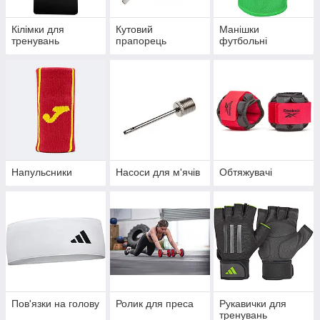
Кілімки для
Кутовий
Манішки
тренувань
прапорець
футбольні
Напульсники
Насоси для м'ячів
Обтяжувачі
Пов'язки на голову
Ролик для преса
Рукавички для
тренувань