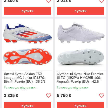
2 300
2 013
₴
₴
Купити
Купити
Дитячі бутси Adidas F50
Футбольні бутси Nike Premier
League MG Junior IF1370,
III FG (ШКІРА) HM0265-100,
Білий, Розмір (EU) - 38 2/3
Чорний, Розмір (EU) - 42.5
Готово до відправки
Готово до відправки
3 335
5 750
₴
₴
Купити
Купити