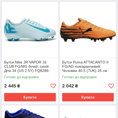
Бутси Nike JR VAPOR 16
Бутси Puma ATTACANTO II
CLUB FG/MG білий, синій
FG/AG помаранчевий
Діти 34 (US 2.5Y) FQ8286-
Чоловіки 40,5 (7UK) 26 см
400
108493-04
Готово до відправки
Готово до відправки
2 445
2 042
₴
₴
Купити
Купити