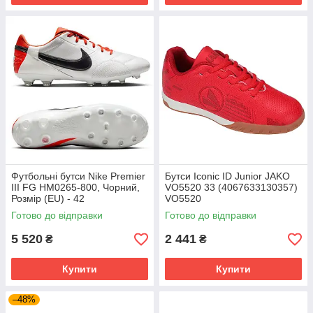
Футбольні бутси Nike Premier
Бутси Iconic ID Junior JAKO
III FG HM0265-800, Чорний,
VO5520 33 (4067633130357)
Розмір (EU) - 42
VO5520
Готово до відправки
Готово до відправки
5 520
2 441
₴
₴
Купити
Купити
–48%