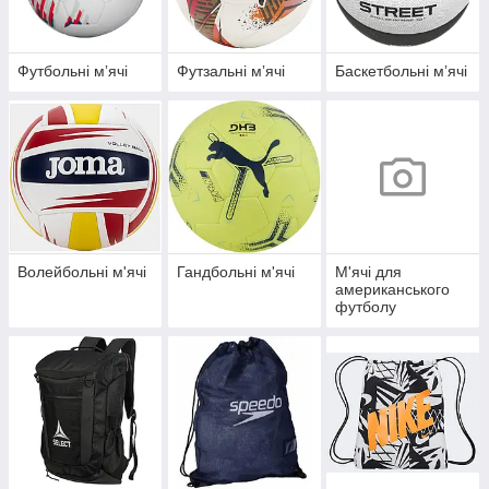
Футбольні мʼячі
Футзальні мʼячі
Баскетбольні мʼячі
Волейбольні м'ячі
Гандбольні м'ячі
М'ячі для
американського
футболу