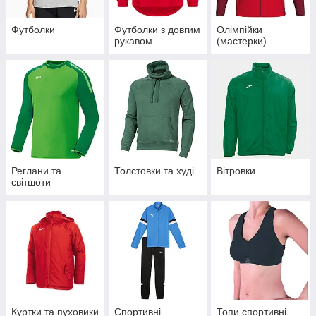
Футболки
Футболки з довгим
Олімпійки
рукавом
(мастерки)
Реглани та
Толстовки та худі
Вітровки
світшоти
Куртки та пуховики
Спортивні
Топи спортивні