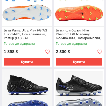
Бути Puma Ultra Play FG/AG
Бутси футбольні Nike
107224-01, Помаранчевий,
Phantom GX Academy
Розмір (EU) - 41
DZ3484-800, Помаранчевий,
Розмір (EU) - 39
Готово до відправки
Готово до відправки
1 898
2 300
₴
₴
Купити
Купити