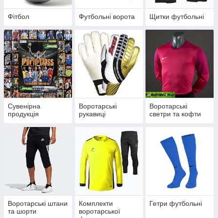
Фітбол
Футбольні ворота
Щитки футбольні
Сувенірна
Воротарські
Воротарські
продукція
рукавиці
светри та кофти
Воротарські штани
Комплекти
Гетри футбольні
та шорти
воротарської