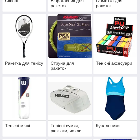
Сквош
Віброгасник для
Обмотка для
ракеток
ракеток
Ракетка для тенісу
Струна для
Тенісні аксесуари
ракеток
Тенісні мʼячі
Тенісні сумки,
Купальники
рюкзаки, чохли