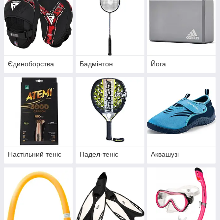
Єдиноборства
Бадмінтон
Йога
Настільний теніс
Падел-теніс
Аквашузі