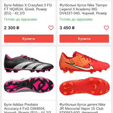
Бути Adidas X Crazyfast.3 FG
Футбольні бутси Nike Tiempo
FT HQ4534, Білий, Розмір
Legend X Academy MG
(EU) - 42 2/3
DV4337-040, Чорний, Розмір
(EU) - 43
Готово до відправки
Готово до відправки
2 300
3 450
₴
₴
Купити
Купити
Бути Adidas Predator
Футбольні бутси дитячі Nike
Accuracy.4 FxG GW4604,
JR Mercurial Vapor 15 Club
Чорний, Розмір (EU) - 44 2/3
FD0563-600, Червоний,