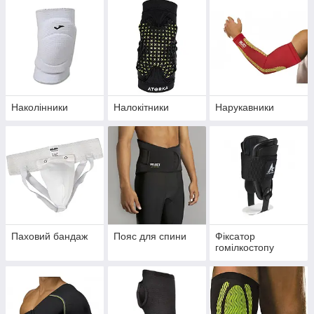
Наколінники
Налокітники
Нарукавники
Паховий бандаж
Пояс для спини
Фіксатор
гомілкостопу