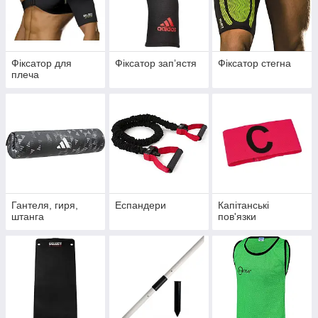
Фіксатор для
Фіксатор запʼястя
Фіксатор стегна
плеча
Гантеля, гиря,
Еспандери
Капітанські
штанга
пов'язки