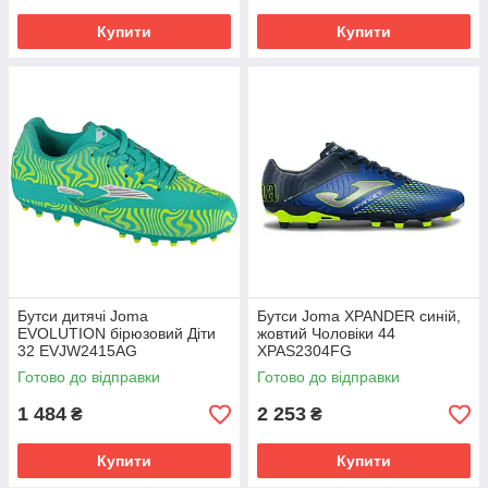
Купити
Купити
Бутси дитячі Joma
Бутси Joma XPANDER синій,
EVOLUTION бірюзовий Діти
жовтий Чоловіки 44
32 EVJW2415AG
XPAS2304FG
Готово до відправки
Готово до відправки
1 484
2 253
₴
₴
Купити
Купити