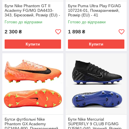
Бути Nike Phantom GT II
Бути Puma Ultra Play FG/AG
Academy FG/MG DA4433-
107224-01, Помаранчевий,
343, Бірюзовий, Розмір (EU) -
Розмір (EU) - 41
45.5
Готово до відправки
Готово до відправки
2 300
1 898
₴
₴
Купити
Купити
Бутси футбольні Nike
Бути Nike Mercurial
Phantom GX Academy
SUPERFLY 9 CLUB FG/MG
DZ3484-800, Помаранчевий,
DJ5961-040, Чорний, Розмір