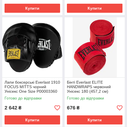
Купити
Купити
Лапи боксерські Everlast 1910
Бінті Everlast ELITE
FOCUS MITTS чорний
HANDWRAPS червоний
Унісекс One Size P00003360
Унісекс 180 (457,2 см)
P00003325
Готово до відправки
Готово до відправки
2 642
676
₴
₴
Купити
Купити