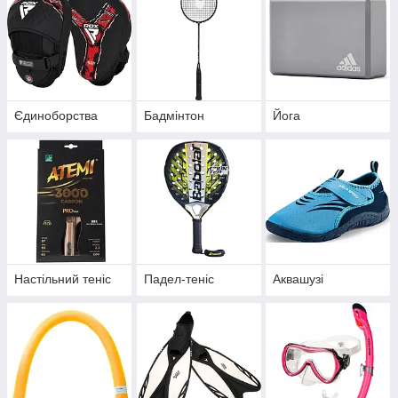
Єдиноборства
Бадмінтон
Йога
Настільний теніс
Падел-теніс
Аквашузі