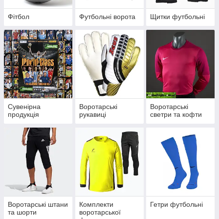
Фітбол
Футбольні ворота
Щитки футбольні
Сувенірна
Воротарські
Воротарські
продукція
рукавиці
светри та кофти
Воротарські штани
Комплекти
Гетри футбольні
та шорти
воротарської