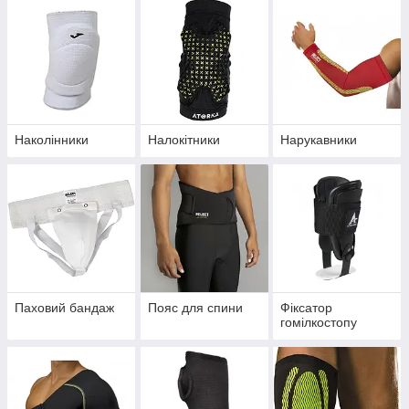
Наколінники
Налокітники
Нарукавники
Паховий бандаж
Пояс для спини
Фіксатор
гомілкостопу