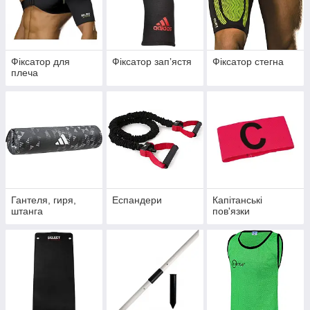
Фіксатор для
Фіксатор запʼястя
Фіксатор стегна
плеча
Гантеля, гиря,
Еспандери
Капітанські
штанга
пов'язки