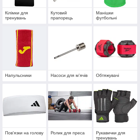
Кілімки для
Кутовий
Манішки
тренувань
прапорець
футбольні
Напульсники
Насоси для м'ячів
Обтяжувачі
Пов'язки на голову
Ролик для преса
Рукавички для
тренувань