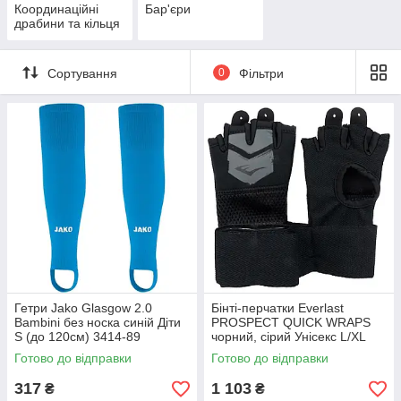
Координаційні
Бар'єри
драбини та кільця
Сортування
0
Фільтри
Гетри Jako Glasgow 2.0
Бінті-перчатки Everlast
Bambini без носка синій Діти
PROSPECT QUICK WRAPS
S (до 120см) 3414-89
чорний, сірий Унісекс L/XL
P00002986
Готово до відправки
Готово до відправки
317
1 103
₴
₴