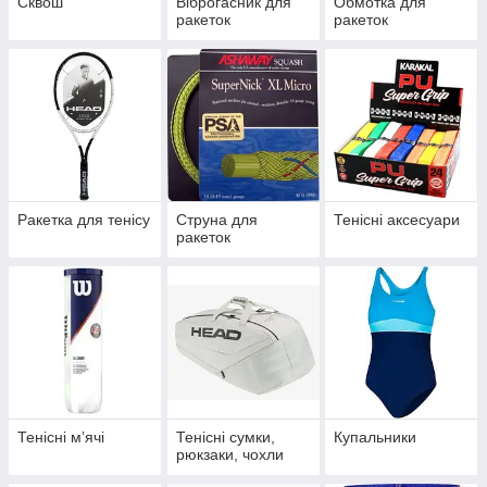
Сквош
Віброгасник для
Обмотка для
ракеток
ракеток
Ракетка для тенісу
Струна для
Тенісні аксесуари
ракеток
Тенісні мʼячі
Тенісні сумки,
Купальники
рюкзаки, чохли