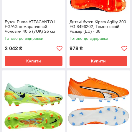
Бутси Puma ATTACANTO II
Дитячі бутси Kipsta Agility 300
FG/AG помаранчевий
FG 8496202, Темно-синій,
Чоловіки 40,5 (7UK) 26 см
Розмір (EU) - 38
108493-04
Готово до відправки
Готово до відправки
2 042
978
₴
₴
Купити
Купити