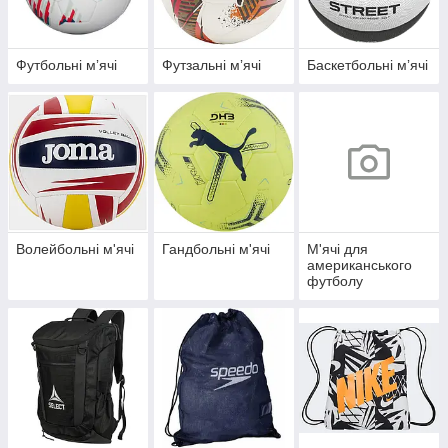
Футбольні мʼячі
Футзальні мʼячі
Баскетбольні мʼячі
Волейбольні м'ячі
Гандбольні м'ячі
М'ячі для
американського
футболу