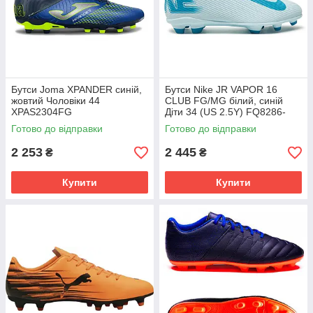
Бутси Joma XPANDER синій,
Бутси Nike JR VAPOR 16
жовтий Чоловіки 44
CLUB FG/MG білий, синій
XPAS2304FG
Діти 34 (US 2.5Y) FQ8286-
400
Готово до відправки
Готово до відправки
2 253
2 445
₴
₴
Купити
Купити