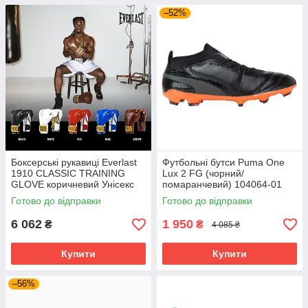
–52%
Боксерські рукавиці Everlast
Футбольні бутси Puma One
1910 CLASSIC TRAINING
Lux 2 FG (чорний/
GLOVE коричневий Унісекс
помаранчевий) 104064-01
14 унцій P00002502
Розмір EU: 44
Готово до відправки
Готово до відправки
6 062
1 950
₴
₴
4 085 ₴
Купити
Купити
–56%