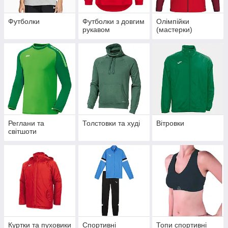
Футболки
Футболки з довгим
Олімпійки
рукавом
(мастерки)
Реглани та
Толстовки та худі
Вітровки
світшоти
Куртки та пуховики
Спортивні
Топи спортивні