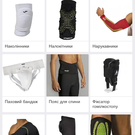
Наколінники
Налокітники
Нарукавники
Паховий бандаж
Пояс для спини
Фіксатор
гомілкостопу