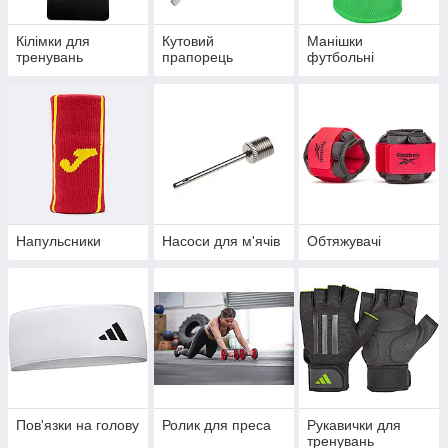
Кілімки для
Кутовий
Манішки
тренувань
прапорець
футбольні
Напульсники
Насоси для м'ячів
Обтяжувачі
Пов'язки на голову
Ролик для преса
Рукавички для
тренувань