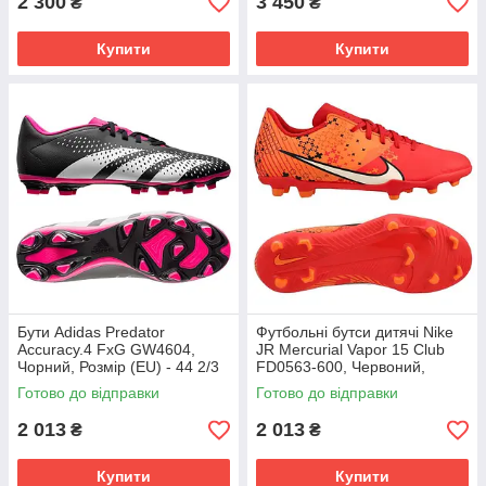
2 300
3 450
₴
₴
Купити
Купити
Бути Adidas Predator
Футбольні бутси дитячі Nike
Accuracy.4 FxG GW4604,
JR Mercurial Vapor 15 Club
Чорний, Розмір (EU) - 44 2/3
FD0563-600, Червоний,
Розмір (EU) - 38
Готово до відправки
Готово до відправки
2 013
2 013
₴
₴
Купити
Купити