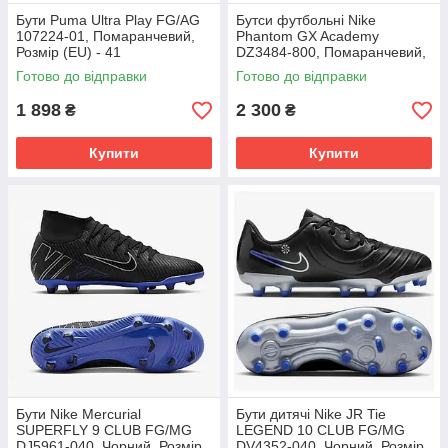
Бути Puma Ultra Play FG/AG
Бутси футбольні Nike
107224-01, Помаранчевий,
Phantom GX Academy
Розмір (EU) - 41
DZ3484-800, Помаранчевий,
Розмір (EU) - 39
Готово до відправки
Готово до відправки
1 898
2 300
₴
₴
Купити
Купити
Бути Nike Mercurial
Бути дитячі Nike JR Tie
SUPERFLY 9 CLUB FG/MG
LEGEND 10 CLUB FG/MG
DJ5961-040, Чорний, Розмір
DV4352-040, Чорний, Розмір