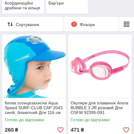
Координаційні
Бар'єри
драбини та кільця
Сортування
0
Фільтри
Кепка солнцезахисна Aqua
Окуляри для плавання Arena
Speed SURF-CLUB CAP 2043
BUBBLE 3 JR розовий Діти
синій, блакитний Діти 116 см
OSFM 92395-091
384-02
Готово до відправки
Готово до відправки
260
471
₴
₴