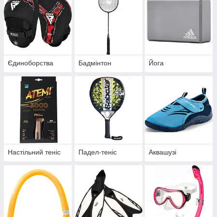
Єдиноборства
Бадмінтон
Йога
Настільний теніс
Падел-теніс
Аквашузі