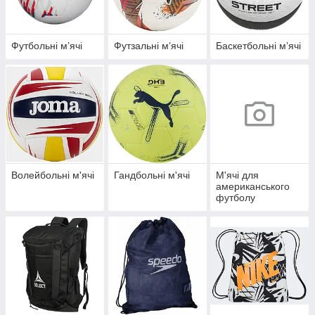
Футбольні мʼячі
Футзальні мʼячі
Баскетбольні мʼячі
Волейбольні м'ячі
Гандбольні м'ячі
М'ячі для
американського
футболу