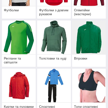
Футболки
Футболки з довгим
Олімпійки
рукавом
(мастерки)
Реглани та
Толстовки та худі
Вітровки
світшоти
Куртки та пуховики
Спортивні
Топи спортивні