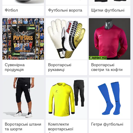
Фітбол
Футбольні ворота
Щитки футбольні
Сувенірна
Воротарські
Воротарські
продукція
рукавиці
светри та кофти
Воротарські штани
Комплекти
Гетри футбольні
та шорти
воротарської