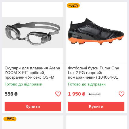
–52%
Окуляри для плавання Arena
Футбольні бутси Puma One
ZOOM X-FIT срібний,
Lux 2 FG (чорний/
прозрачний Унісекс OSFM
помаранчевий) 104064-01
92404-011
Розмір EU: 44
Готово до відправки
Готово до відправки
556
1 950
₴
₴
4 085 ₴
Купити
Купити
–56%