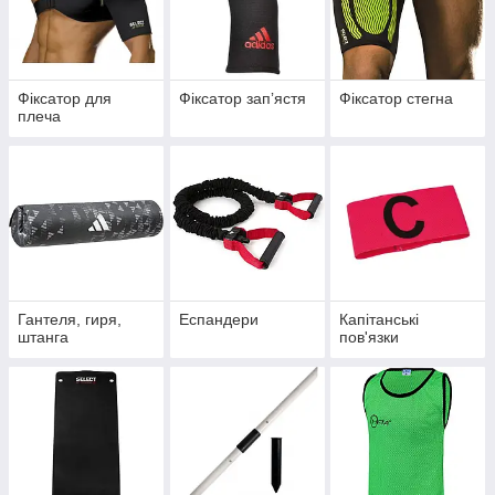
Фіксатор для
Фіксатор запʼястя
Фіксатор стегна
плеча
Гантеля, гиря,
Еспандери
Капітанські
штанга
пов'язки