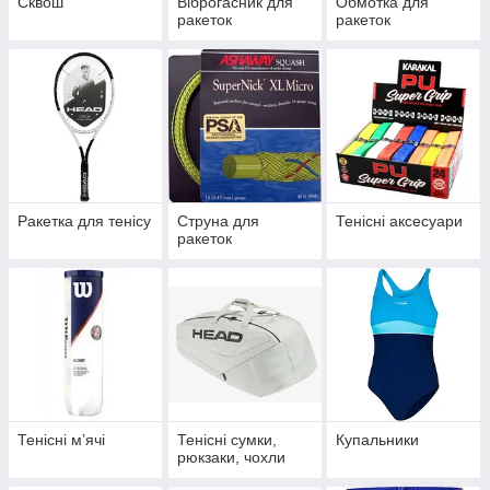
Сквош
Віброгасник для
Обмотка для
ракеток
ракеток
Ракетка для тенісу
Струна для
Тенісні аксесуари
ракеток
Тенісні мʼячі
Тенісні сумки,
Купальники
рюкзаки, чохли