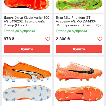
Дитячі бутси Kipsta Agility 300
Бути Nike Phantom GT II
FG 8496202, Темно-синій,
Academy FG/MG DA4433-
Розмір (EU) - 38
343, Бірюзовий, Розмір (EU) -
45.5
Готово до відправки
Готово до відправки
978
2 300
₴
₴
Купити
Купити