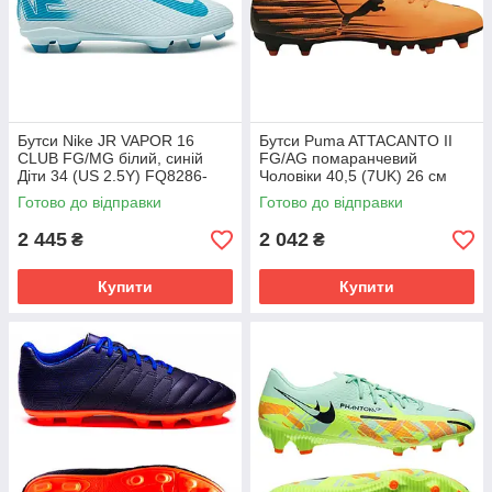
Бутси Nike JR VAPOR 16
Бутси Puma ATTACANTO II
CLUB FG/MG білий, синій
FG/AG помаранчевий
Діти 34 (US 2.5Y) FQ8286-
Чоловіки 40,5 (7UK) 26 см
400
108493-04
Готово до відправки
Готово до відправки
2 445
2 042
₴
₴
Купити
Купити