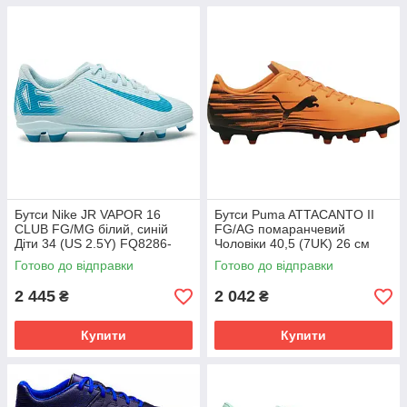
Бутси Nike JR VAPOR 16
Бутси Puma ATTACANTO II
CLUB FG/MG білий, синій
FG/AG помаранчевий
Діти 34 (US 2.5Y) FQ8286-
Чоловіки 40,5 (7UK) 26 см
400
108493-04
Готово до відправки
Готово до відправки
2 445
2 042
₴
₴
Купити
Купити