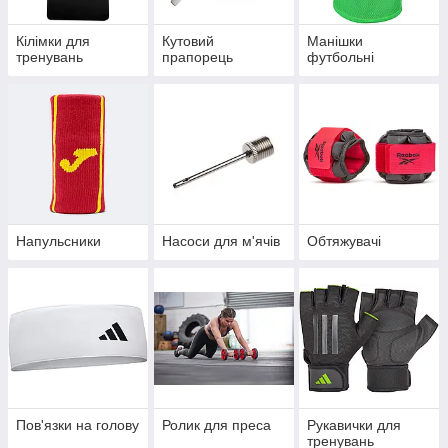
Кілімки для
Кутовий
Манішки
тренувань
прапорець
футбольні
Напульсники
Насоси для м'ячів
Обтяжувачі
Пов'язки на голову
Ролик для преса
Рукавички для
тренувань