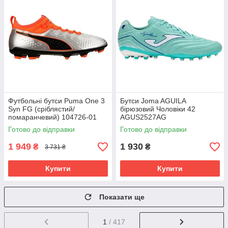
Футбольні бутси Puma One 3
Бутси Joma AGUILA
Syn FG (сріблястий/
бірюзовий Чоловіки 42
помаранчевий) 104726-01
AGUS2527AG
Розмір EU: 46
Готово до відправки
Готово до відправки
1 949
1 930
₴
₴
3 731 ₴
Купити
Купити
Показати ще
1
/ 417