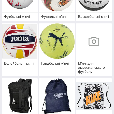
Футбольні мʼячі
Футзальні мʼячі
Баскетбольні мʼячі
Волейбольні м'ячі
Гандбольні м'ячі
М'ячі для
американського
футболу