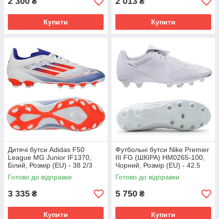
2 300
2 013
₴
₴
Купити
Купити
Дитячі бутси Adidas F50
Футбольні бутси Nike Premier
League MG Junior IF1370,
III FG (ШКІРА) HM0265-100,
Білий, Розмір (EU) - 38 2/3
Чорний, Розмір (EU) - 42.5
Готово до відправки
Готово до відправки
3 335
5 750
₴
₴
Купити
Купити