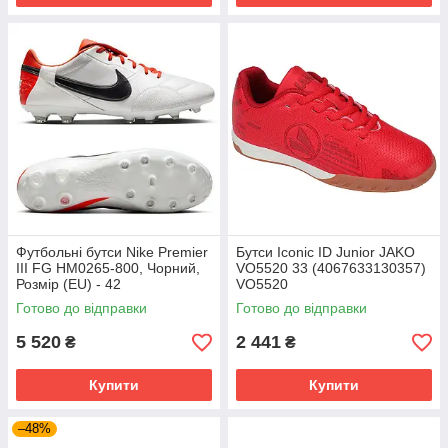
Футбольні бутси Nike Premier
Бутси Iconic ID Junior JAKO
III FG HM0265-800, Чорний,
VO5520 33 (4067633130357)
Розмір (EU) - 42
VO5520
Готово до відправки
Готово до відправки
5 520
2 441
₴
₴
Купити
Купити
–48%