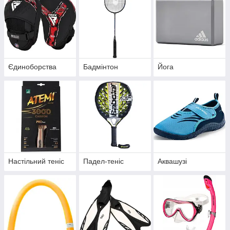
Єдиноборства
Бадмінтон
Йога
Настільний теніс
Падел-теніс
Аквашузі