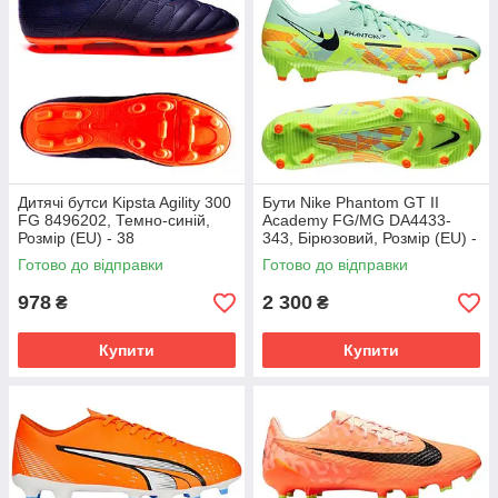
Дитячі бутси Kipsta Agility 300
Бути Nike Phantom GT II
FG 8496202, Темно-синій,
Academy FG/MG DA4433-
Розмір (EU) - 38
343, Бірюзовий, Розмір (EU) -
45.5
Готово до відправки
Готово до відправки
978
2 300
₴
₴
Купити
Купити