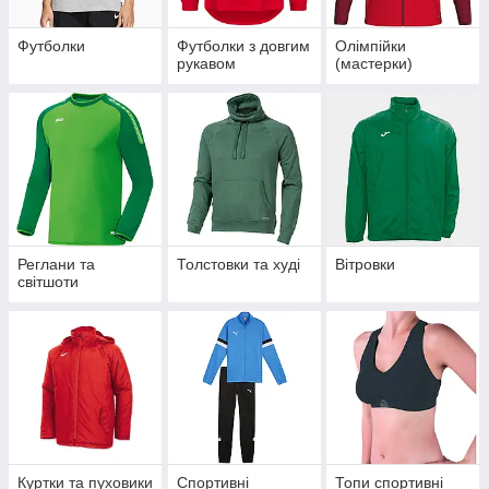
Футболки
Футболки з довгим
Олімпійки
рукавом
(мастерки)
Реглани та
Толстовки та худі
Вітровки
світшоти
Куртки та пуховики
Спортивні
Топи спортивні