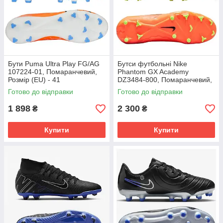
Бути Puma Ultra Play FG/AG
Бутси футбольні Nike
107224-01, Помаранчевий,
Phantom GX Academy
Розмір (EU) - 41
DZ3484-800, Помаранчевий,
Розмір (EU) - 39
Готово до відправки
Готово до відправки
1 898
2 300
₴
₴
Купити
Купити