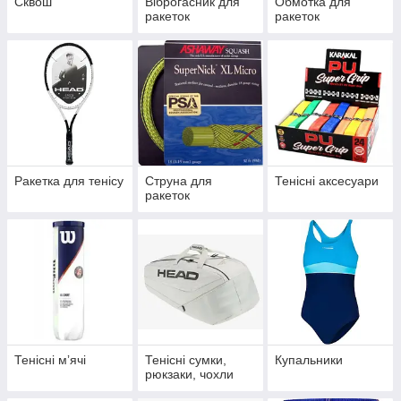
Сквош
Віброгасник для
Обмотка для
ракеток
ракеток
Ракетка для тенісу
Струна для
Тенісні аксесуари
ракеток
Тенісні мʼячі
Тенісні сумки,
Купальники
рюкзаки, чохли