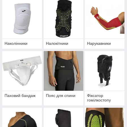
Наколінники
Налокітники
Нарукавники
Паховий бандаж
Пояс для спини
Фіксатор
гомілкостопу