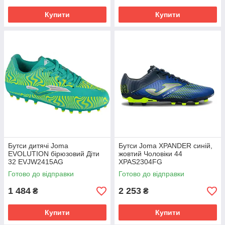
Купити
Купити
Бутси дитячі Joma
Бутси Joma XPANDER синій,
EVOLUTION бірюзовий Діти
жовтий Чоловіки 44
32 EVJW2415AG
XPAS2304FG
Готово до відправки
Готово до відправки
1 484
2 253
₴
₴
Купити
Купити