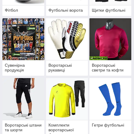
Фітбол
Футбольні ворота
Щитки футбольні
Сувенірна
Воротарські
Воротарські
продукція
рукавиці
светри та кофти
Воротарські штани
Комплекти
Гетри футбольні
та шорти
воротарської