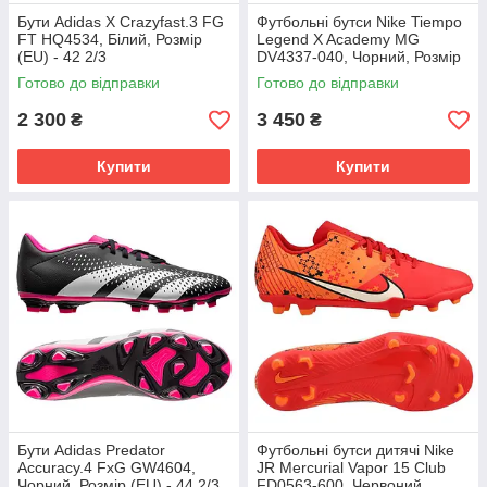
Бути Adidas X Crazyfast.3 FG
Футбольні бутси Nike Tiempo
FT HQ4534, Білий, Розмір
Legend X Academy MG
(EU) - 42 2/3
DV4337-040, Чорний, Розмір
(EU) - 43
Готово до відправки
Готово до відправки
2 300
3 450
₴
₴
Купити
Купити
Бути Adidas Predator
Футбольні бутси дитячі Nike
Accuracy.4 FxG GW4604,
JR Mercurial Vapor 15 Club
Чорний, Розмір (EU) - 44 2/3
FD0563-600, Червоний,