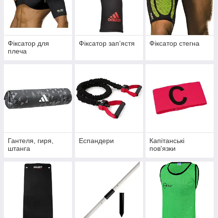
Фіксатор для
Фіксатор запʼястя
Фіксатор стегна
плеча
Гантеля, гиря,
Еспандери
Капітанські
штанга
пов'язки