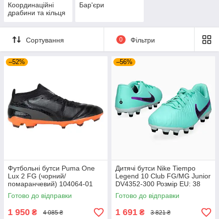
Координаційні
Бар'єри
драбини та кільця
Сортування
0
Фільтри
–52%
–56%
Футбольні бутси Puma One
Дитячі бутси Nike Tiempo
Lux 2 FG (чорний/
Legend 10 Club FG/MG Junior
помаранчевий) 104064-01
DV4352-300 Розмір EU: 38
Розмір EU: 44
Готово до відправки
Готово до відправки
1 950
1 691
₴
₴
4 085 ₴
3 821 ₴