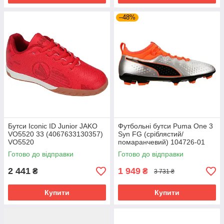
–48%
Бутси Iconic ID Junior JAKO
Футбольні бутси Puma One 3
VO5520 33 (4067633130357)
Syn FG (сріблястий/
VO5520
помаранчевий) 104726-01
Розмір EU: 46
Готово до відправки
Готово до відправки
2 441
1 949
₴
₴
3 731 ₴
Купити
Купити