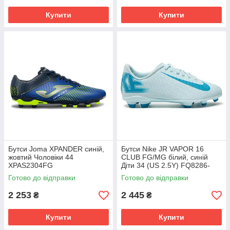
Купити
Купити
Бутси Joma XPANDER синій,
Бутси Nike JR VAPOR 16
жовтий Чоловіки 44
CLUB FG/MG білий, синій
XPAS2304FG
Діти 34 (US 2.5Y) FQ8286-
400
Готово до відправки
Готово до відправки
2 253
2 445
₴
₴
Купити
Купити