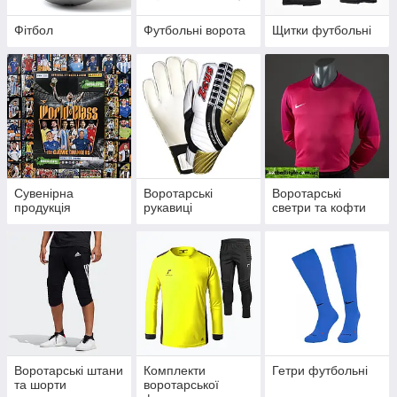
Фітбол
Футбольні ворота
Щитки футбольні
Сувенірна
Воротарські
Воротарські
продукція
рукавиці
светри та кофти
Воротарські штани
Комплекти
Гетри футбольні
та шорти
воротарської