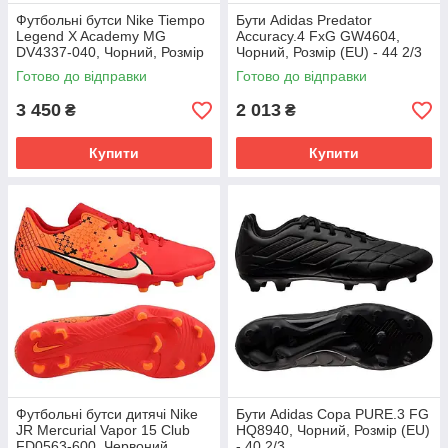
Футбольні бутси Nike Tiempo
Бути Adidas Predator
Legend X Academy MG
Accuracy.4 FxG GW4604,
DV4337-040, Чорний, Розмір
Чорний, Розмір (EU) - 44 2/3
(EU) - 43
Готово до відправки
Готово до відправки
3 450
2 013
₴
₴
Купити
Купити
Футбольні бутси дитячі Nike
Бути Adidas Copa PURE.3 FG
JR Mercurial Vapor 15 Club
HQ8940, Чорний, Розмір (EU)
FD0563-600, Червоний,
- 40 2/3