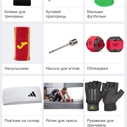
Кілімки для
Кутовий
Манішки
тренувань
прапорець
футбольні
Напульсники
Насоси для м'ячів
Обтяжувачі
Пов'язки на голову
Ролик для преса
Рукавички для
тренувань