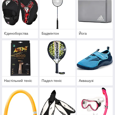
Єдиноборства
Бадмінтон
Йога
Настільний теніс
Падел-теніс
Аквашузі