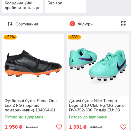
Координаційні
Бар'єри
драбини та кільця
Сортування
0
Фільтри
–52%
–56%
Футбольні бутси Puma One
Дитячі бутси Nike Tiempo
Lux 2 FG (чорний/
Legend 10 Club FG/MG Junior
помаранчевий) 104064-01
DV4352-300 Розмір EU: 38
Розмір EU: 44
Готово до відправки
Готово до відправки
1 950
1 691
₴
₴
4 085 ₴
3 821 ₴