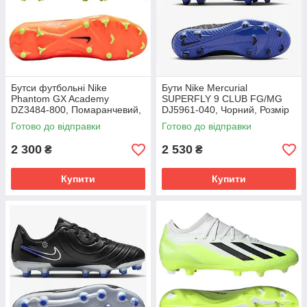
Бутси футбольні Nike
Бути Nike Mercurial
Phantom GX Academy
SUPERFLY 9 CLUB FG/MG
DZ3484-800, Помаранчевий,
DJ5961-040, Чорний, Розмір
Розмір (EU) - 39
(EU) - 42
Готово до відправки
Готово до відправки
2 300
2 530
₴
₴
Купити
Купити