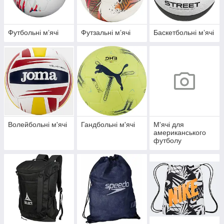
Футбольні мʼячі
Футзальні мʼячі
Баскетбольні мʼячі
Волейбольні м'ячі
Гандбольні м'ячі
М'ячі для
американського
футболу