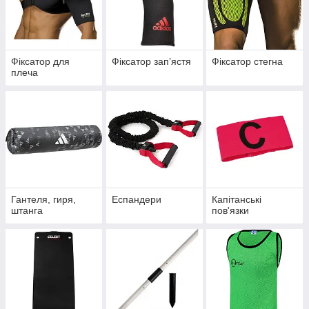
Фіксатор для
Фіксатор запʼястя
Фіксатор стегна
плеча
Гантеля, гиря,
Еспандери
Капітанські
штанга
пов'язки