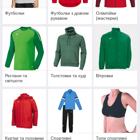
Футболки
Футболки з довгим
Олімпійки
рукавом
(мастерки)
Реглани та
Толстовки та худі
Вітровки
світшоти
Куртки та пуховики
Спортивні
Топи спортивні