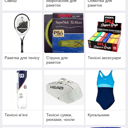
Сквош
Віброгасник для
Обмотка для
ракеток
ракеток
Ракетка для тенісу
Струна для
Тенісні аксесуари
ракеток
Тенісні мʼячі
Тенісні сумки,
Купальники
рюкзаки, чохли