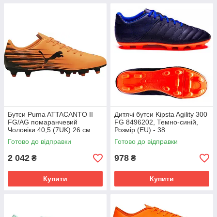
Бутси Puma ATTACANTO II
Дитячі бутси Kipsta Agility 300
FG/AG помаранчевий
FG 8496202, Темно-синій,
Чоловіки 40,5 (7UK) 26 см
Розмір (EU) - 38
108493-04
Готово до відправки
Готово до відправки
2 042
978
₴
₴
Купити
Купити