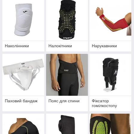
Наколінники
Налокітники
Нарукавники
Паховий бандаж
Пояс для спини
Фіксатор
гомілкостопу