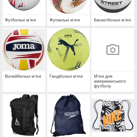
Футбольні мʼячі
Футзальні мʼячі
Баскетбольні мʼячі
Волейбольні м'ячі
Гандбольні м'ячі
М'ячі для
американського
футболу