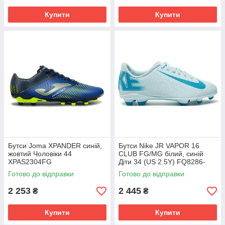
Купити
Купити
Бутси Joma XPANDER синій,
Бутси Nike JR VAPOR 16
жовтий Чоловіки 44
CLUB FG/MG білий, синій
XPAS2304FG
Діти 34 (US 2.5Y) FQ8286-
400
Готово до відправки
Готово до відправки
2 253
2 445
₴
₴
Купити
Купити