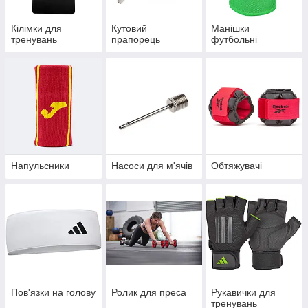
Кілімки для
Кутовий
Манішки
тренувань
прапорець
футбольні
Напульсники
Насоси для м'ячів
Обтяжувачі
Пов'язки на голову
Ролик для преса
Рукавички для
тренувань