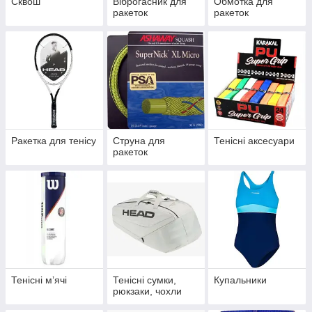
Сквош
Віброгасник для
Обмотка для
ракеток
ракеток
Ракетка для тенісу
Струна для
Тенісні аксесуари
ракеток
Тенісні мʼячі
Тенісні сумки,
Купальники
рюкзаки, чохли