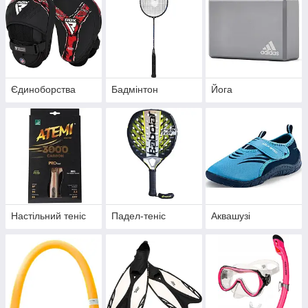
Єдиноборства
Бадмінтон
Йога
Настільний теніс
Падел-теніс
Аквашузі