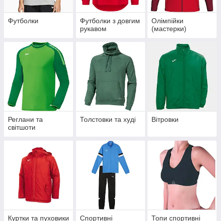
Футболки
Футболки з довгим
Олімпійки
рукавом
(мастерки)
Реглани та
Толстовки та худі
Вітровки
світшоти
Куртки та пуховики
Спортивні
Топи спортивні