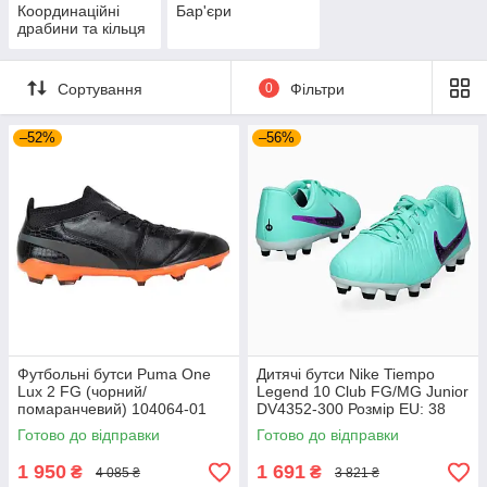
Координаційні
Бар'єри
драбини та кільця
Сортування
0
Фільтри
–52%
–56%
Футбольні бутси Puma One
Дитячі бутси Nike Tiempo
Lux 2 FG (чорний/
Legend 10 Club FG/MG Junior
помаранчевий) 104064-01
DV4352-300 Розмір EU: 38
Розмір EU: 44
Готово до відправки
Готово до відправки
1 950
1 691
₴
₴
4 085 ₴
3 821 ₴