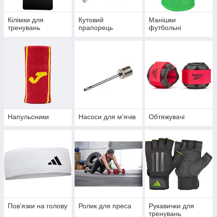
Кілімки для
Кутовий
Манішки
тренувань
прапорець
футбольні
Напульсники
Насоси для м'ячів
Обтяжувачі
Пов'язки на голову
Ролик для преса
Рукавички для
тренувань