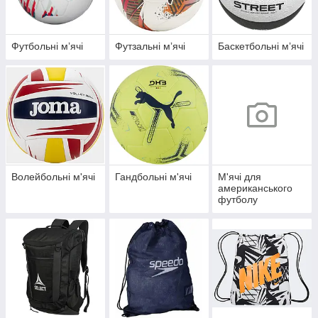
Футбольні мʼячі
Футзальні мʼячі
Баскетбольні мʼячі
Волейбольні м'ячі
Гандбольні м'ячі
М'ячі для
американського
футболу