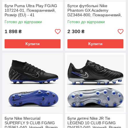
Бути Puma Ultra Play FG/AG
Бутси футбольні Nike
107224-01, Помаранчевий,
Phantom GX Academy
Розмір (EU) - 41
DZ3484-800, Помаранчевий,
Розмір (EU) - 39
Готово до відправки
Готово до відправки
1 898
2 300
₴
₴
Купити
Купити
Бути Nike Mercurial
Бути дитячі Nike JR Tie
SUPERFLY 9 CLUB FG/MG
LEGEND 10 CLUB FG/MG
DJ5961-040, Чорний, Розмір
DV4352-040, Чорний, Розмір