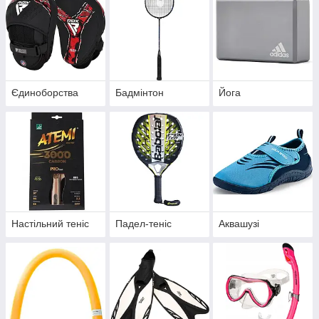
Єдиноборства
Бадмінтон
Йога
Настільний теніс
Падел-теніс
Аквашузі