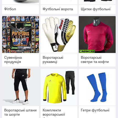
Фітбол
Футбольні ворота
Щитки футбольні
Сувенірна
Воротарські
Воротарські
продукція
рукавиці
светри та кофти
Воротарські штани
Комплекти
Гетри футбольні
та шорти
воротарської