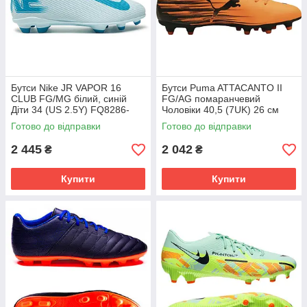
Бутси Nike JR VAPOR 16
Бутси Puma ATTACANTO II
CLUB FG/MG білий, синій
FG/AG помаранчевий
Діти 34 (US 2.5Y) FQ8286-
Чоловіки 40,5 (7UK) 26 см
400
108493-04
Готово до відправки
Готово до відправки
2 445
2 042
₴
₴
Купити
Купити