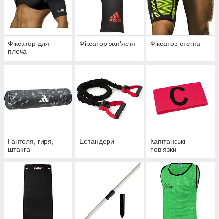
Фіксатор для
Фіксатор запʼястя
Фіксатор стегна
плеча
Гантеля, гиря,
Еспандери
Капітанські
штанга
пов'язки