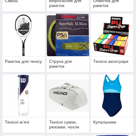
Сквош
Віброгасник для
Обмотка для
ракеток
ракеток
Ракетка для тенісу
Струна для
Тенісні аксесуари
ракеток
Тенісні мʼячі
Тенісні сумки,
Купальники
рюкзаки, чохли