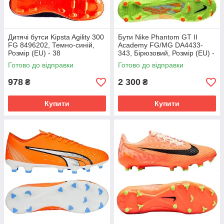
Дитячі бутси Kipsta Agility 300
Бути Nike Phantom GT II
FG 8496202, Темно-синій,
Academy FG/MG DA4433-
Розмір (EU) - 38
343, Бірюзовий, Розмір (EU) -
45.5
Готово до відправки
Готово до відправки
978
2 300
₴
₴
Купити
Купити