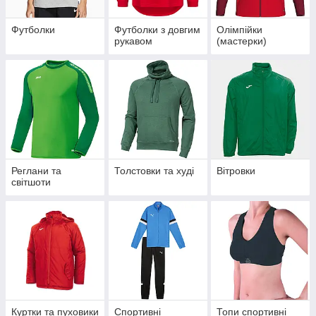
Футболки
Футболки з довгим
Олімпійки
рукавом
(мастерки)
Реглани та
Толстовки та худі
Вітровки
світшоти
Куртки та пуховики
Спортивні
Топи спортивні