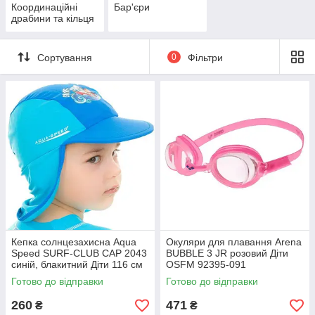
Координаційні
Бар'єри
драбини та кільця
Сортування
0
Фільтри
Кепка солнцезахисна Aqua
Окуляри для плавання Arena
Speed SURF-CLUB CAP 2043
BUBBLE 3 JR розовий Діти
синій, блакитний Діти 116 см
OSFM 92395-091
384-02
Готово до відправки
Готово до відправки
260
471
₴
₴