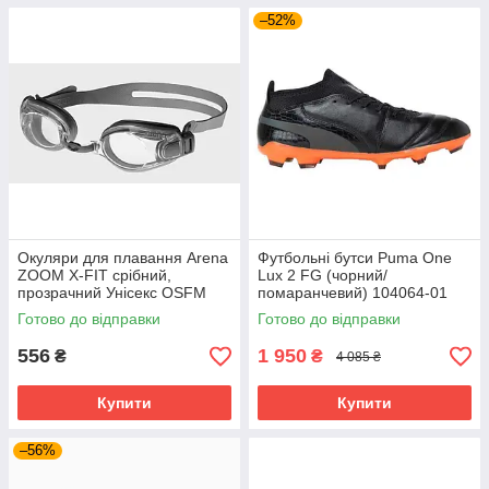
–52%
Окуляри для плавання Arena
Футбольні бутси Puma One
ZOOM X-FIT срібний,
Lux 2 FG (чорний/
прозрачний Унісекс OSFM
помаранчевий) 104064-01
92404-011
Розмір EU: 44
Готово до відправки
Готово до відправки
556
1 950
₴
₴
4 085 ₴
Купити
Купити
–56%