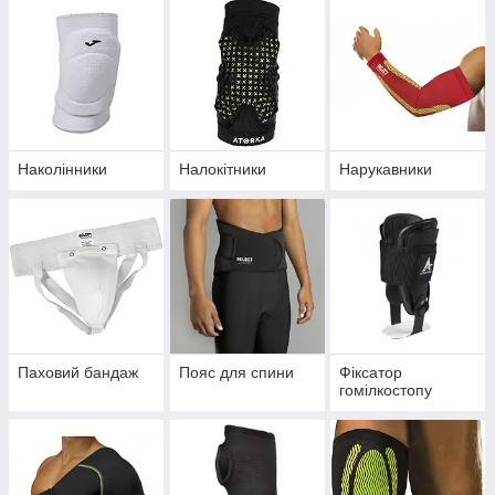
Наколінники
Налокітники
Нарукавники
Паховий бандаж
Пояс для спини
Фіксатор
гомілкостопу