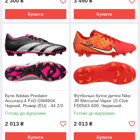
2 300
3 450
₴
₴
Купити
Купити
Бути Adidas Predator
Футбольні бутси дитячі Nike
Accuracy.4 FxG GW4604,
JR Mercurial Vapor 15 Club
Чорний, Розмір (EU) - 44 2/3
FD0563-600, Червоний,
Розмір (EU) - 38
Готово до відправки
Готово до відправки
2 013
2 013
₴
₴
Купити
Купити