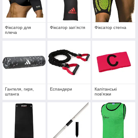
Фіксатор для
Фіксатор запʼястя
Фіксатор стегна
плеча
Гантеля, гиря,
Еспандери
Капітанські
штанга
пов'язки