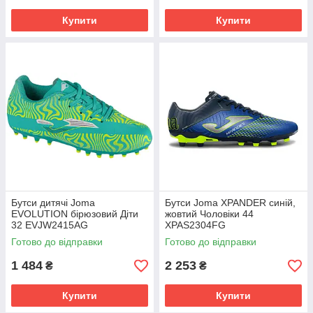
Купити
Купити
Бутси дитячі Joma
Бутси Joma XPANDER синій,
EVOLUTION бірюзовий Діти
жовтий Чоловіки 44
32 EVJW2415AG
XPAS2304FG
Готово до відправки
Готово до відправки
1 484
2 253
₴
₴
Купити
Купити