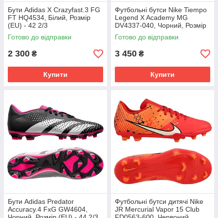
Бути Adidas X Crazyfast.3 FG
Футбольні бутси Nike Tiempo
FT HQ4534, Білий, Розмір
Legend X Academy MG
(EU) - 42 2/3
DV4337-040, Чорний, Розмір
(EU) - 43
Готово до відправки
Готово до відправки
2 300
3 450
₴
₴
Купити
Купити
Бути Adidas Predator
Футбольні бутси дитячі Nike
Accuracy.4 FxG GW4604,
JR Mercurial Vapor 15 Club
Чорний, Розмір (EU) - 44 2/3
FD0563-600, Червоний,