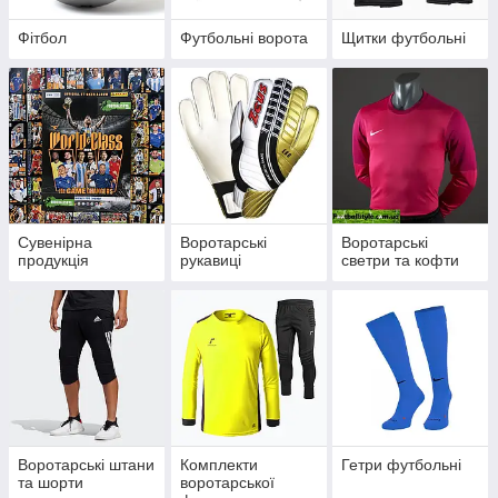
Фітбол
Футбольні ворота
Щитки футбольні
Сувенірна
Воротарські
Воротарські
продукція
рукавиці
светри та кофти
Воротарські штани
Комплекти
Гетри футбольні
та шорти
воротарської