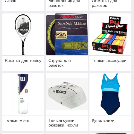
Сквош
Віброгасник для
Обмотка для
ракеток
ракеток
Ракетка для тенісу
Струна для
Тенісні аксесуари
ракеток
Тенісні мʼячі
Тенісні сумки,
Купальники
рюкзаки, чохли