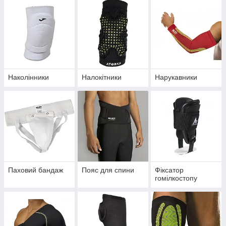
Наколінники
Налокітники
Нарукавники
Паховий бандаж
Пояс для спини
Фіксатор
гомілкостопу