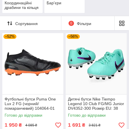
Координаційні
Бар'єри
драбини та кільця
Сортування
0
Фільтри
–52%
–56%
Футбольні бутси Puma One
Дитячі бутси Nike Tiempo
Lux 2 FG (чорний/
Legend 10 Club FG/MG Junior
помаранчевий) 104064-01
DV4352-300 Розмір EU: 38
Розмір EU: 44
Готово до відправки
Готово до відправки
1 950
1 691
₴
₴
4 085 ₴
3 821 ₴