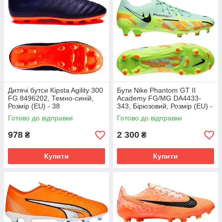
Дитячі бутси Kipsta Agility 300
Бути Nike Phantom GT II
FG 8496202, Темно-синій,
Academy FG/MG DA4433-
Розмір (EU) - 38
343, Бірюзовий, Розмір (EU) -
45.5
Готово до відправки
Готово до відправки
978
2 300
₴
₴
Купити
Купити