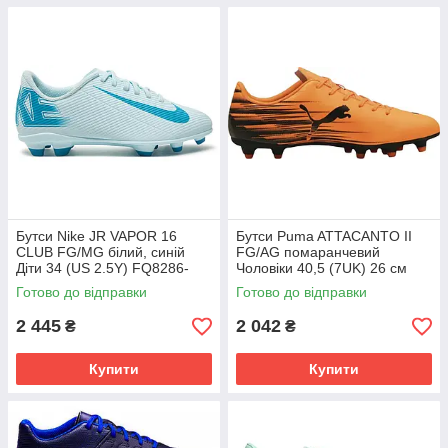
Бутси Nike JR VAPOR 16
Бутси Puma ATTACANTO II
CLUB FG/MG білий, синій
FG/AG помаранчевий
Діти 34 (US 2.5Y) FQ8286-
Чоловіки 40,5 (7UK) 26 см
400
108493-04
Готово до відправки
Готово до відправки
2 445
2 042
₴
₴
Купити
Купити