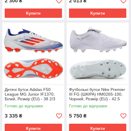
2 300
2 013
₴
₴
Купити
Купити
Дитячі бутси Adidas F50
Футбольні бутси Nike Premier
League MG Junior IF1370,
III FG (ШКІРА) HM0265-100,
Білий, Розмір (EU) - 38 2/3
Чорний, Розмір (EU) - 42.5
Готово до відправки
Готово до відправки
3 335
5 750
₴
₴
Купити
Купити