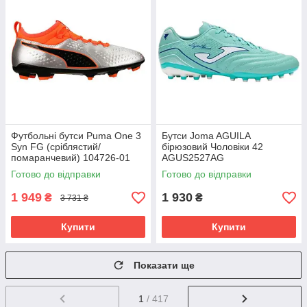
Футбольні бутси Puma One 3
Бутси Joma AGUILA
Syn FG (сріблястий/
бірюзовий Чоловіки 42
помаранчевий) 104726-01
AGUS2527AG
Розмір EU: 46
Готово до відправки
Готово до відправки
1 949
1 930
₴
₴
3 731 ₴
Купити
Купити
Показати ще
1
/ 417