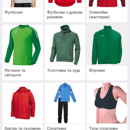
Футболки
Футболки з довгим
Олімпійки
рукавом
(мастерки)
Реглани та
Толстовки та худі
Вітровки
світшоти
Куртки та пуховики
Спортивні
Топи спортивні