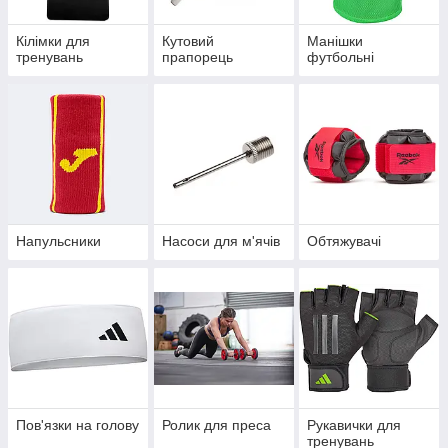
Кілімки для
Кутовий
Манішки
тренувань
прапорець
футбольні
Напульсники
Насоси для м'ячів
Обтяжувачі
Пов'язки на голову
Ролик для преса
Рукавички для
тренувань