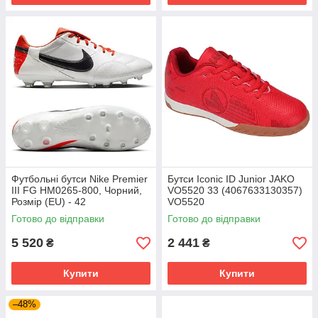
Футбольні бутси Nike Premier
Бутси Iconic ID Junior JAKO
III FG HM0265-800, Чорний,
VO5520 33 (4067633130357)
Розмір (EU) - 42
VO5520
Готово до відправки
Готово до відправки
5 520
2 441
₴
₴
Купити
Купити
–48%