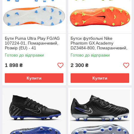
Бути Puma Ultra Play FG/AG
Бутси футбольні Nike
107224-01, Помаранчевий,
Phantom GX Academy
Розмір (EU) - 41
DZ3484-800, Помаранчевий,
Розмір (EU) - 39
Готово до відправки
Готово до відправки
1 898
2 300
₴
₴
Купити
Купити