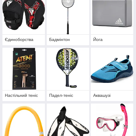
Єдиноборства
Бадмінтон
Йога
Настільний теніс
Падел-теніс
Аквашузі