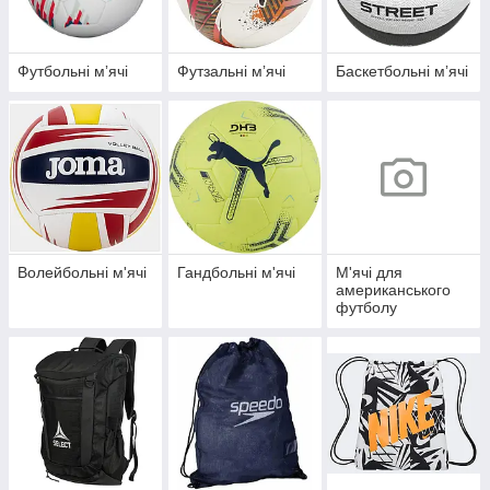
Футбольні мʼячі
Футзальні мʼячі
Баскетбольні мʼячі
Волейбольні м'ячі
Гандбольні м'ячі
М'ячі для
американського
футболу