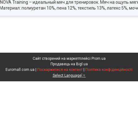
OVA Training – идеальный мяч для тренировок. Мяч на ощупь мяг
Материал: полиуретан 10%, пена 12%, текстиль 13%, латекс 5%, мо
Сайт створений на маркетплейсі
Prom.ua
Продавець на Bigl.ua
Euromall.com.ua |
Поскаржитися на контент
|
Політика конфіденційності
Select Language
▼