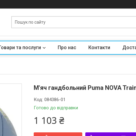
Товари та послуги
Про нас
Контакти
Доста
М'яч гандбольний Puma NOVA Trainin
Код:
084386-01
Готово до відправки
1 103 ₴