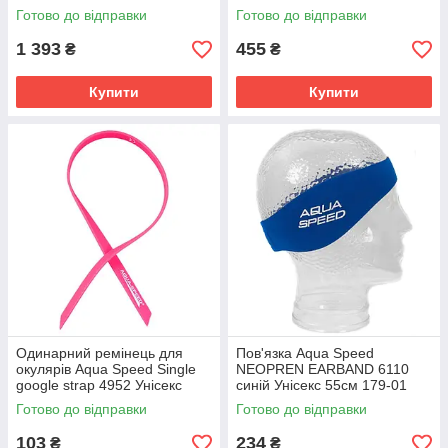
OSFM 281-07
01
Готово до відправки
Готово до відправки
1 393
455
₴
₴
Купити
Купити
Одинарний ремінець для
Пов'язка Aqua Speed
окулярів Aqua Speed Single
NEOPREN EARBAND 6110
google strap 4952 Унісекс
синій Унісекс 55см 179-01
OSFM 135-03
Готово до відправки
Готово до відправки
103
234
₴
₴