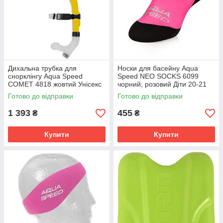
Дихальна трубка для
Носки для басейну Aqua
снорклінгу Aqua Speed ​​
Speed NEO SOCKS 6099
COMET 4818 жовтий Унісекс
чорний, розовий Діти 20-21
OSFM 281-18
177-03
Готово до відправки
Готово до відправки
1 393
455
₴
₴
Купити
Купити