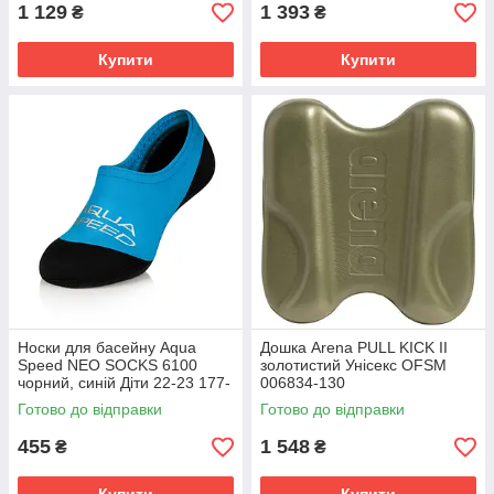
1 129
1 393
₴
₴
Купити
Купити
Носки для басейну Aqua
Дошка Arena PULL KICK II
Speed NEO SOCKS 6100
золотистий Унісекс OFSM
чорний, синій Діти 22-23 177-
006834-130
01
Готово до відправки
Готово до відправки
455
1 548
₴
₴