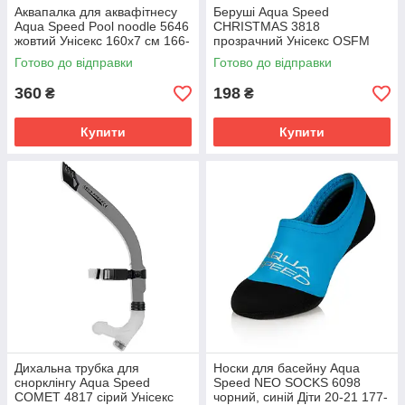
Аквапалка для аквафітнесу
Беруші Aqua Speed ​​
Aqua Speed Pool noodle 5646
CHRISTMAS 3818
жовтий Унісекс 160х7 см 166-
прозрачний Унісекс OSFM
18
154
Готово до відправки
Готово до відправки
360
198
₴
₴
Купити
Купити
Дихальна трубка для
Носки для басейну Aqua
снорклінгу Aqua Speed ​​
Speed NEO SOCKS 6098
COMET 4817 сірий Унісекс
чорний, синій Діти 20-21 177-