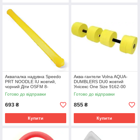
Аквапалка надувна Speedo
Аква-гантели Volna AQUA-
PRT NOODLE IU жовтий,
DUMBLERS DU0 жовтий
чорний Діти OSFM 8-
Унісекс One Size 9162-00
1183914690
Готово до відправки
Готово до відправки
693
855
₴
₴
Купити
Купити