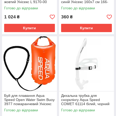
жовтий Унісекс L 9170-00
синій Унісекс 160х7 см 166-
01
Готово до відправки
Готово до відправки
1 024
360
₴
₴
Купити
Купити
Буй для плавання Aqua
Дихальна трубка для
Speed ​​Open Water Swim Buoy
снорклінгу Aqua Speed ​​
3977 помаранчевий Унісекс
COMET 61114 білий, чорний
17 літрів 540o
Унісекс OFSM 281-05
Готово до відправки
Готово до відправки