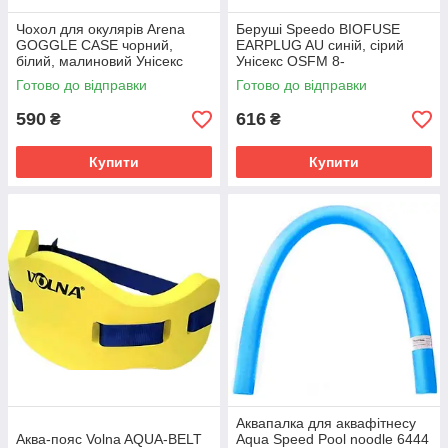
Чохол для окулярів Arena
Беруші Speedo BIOFUSE
GOGGLE CASE чорний,
EARPLUG AU синій, сірий
білий, малиновий Унісекс
Унісекс OSFM 8-
OFSM 1E048-509
00237414491
Готово до відправки
Готово до відправки
590
616
₴
₴
Купити
Купити
Аквапалка для аквафітнесу
Аква-пояс Volna AQUA-BELT
Aqua Speed ​​Pool noodle 6444