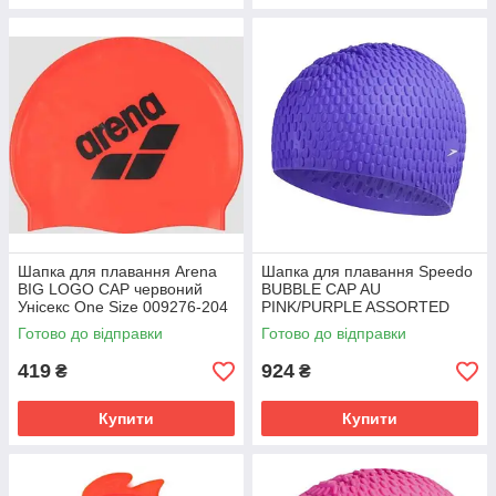
Шапка для плавання Arena
Шапка для плавання Speedo
BIG LOGO CAP червоний
BUBBLE CAP AU
Унісекс One Size 009276-204
PINK/PURPLE ASSORTED
бузковий Унісекс OSFM 8-
Готово до відправки
Готово до відправки
70929D669-2
419
924
₴
₴
Купити
Купити