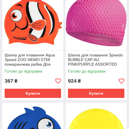
Шапка для плавання Aqua
Шапка для плавання Speedo
Speed ZOO NEMO 5758
BUBBLE CAP AU
помаранчева рибка Діти
PINK/PURPLE ASSORTED
OSFM 115-75-nemo
розовий Унісекс OSFM 8-
Готово до відправки
Готово до відправки
70929D669-1
367
924
₴
₴
Купити
Купити