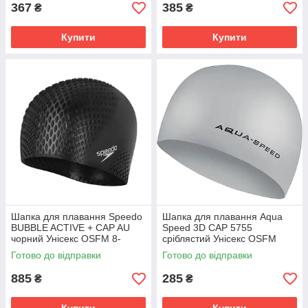
367
385
₴
₴
Купити
Купити
Шапка для плавання Speedo
Шапка для плавання Aqua
BUBBLE ACTIVE + CAP AU
Speed 3D CAP 5755
чорний Унісекс OSFM 8-
сріблястий Унісекс OSFM
139540001
092-26
Готово до відправки
Готово до відправки
885
285
₴
₴