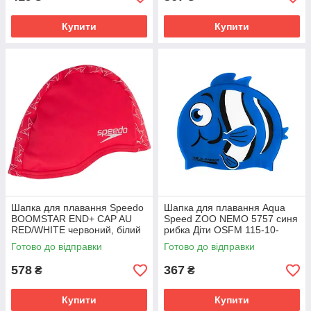
Купити
Купити
Шапка для плавання Speedo
Шапка для плавання Aqua
BOOMSTAR END+ CAP AU
Speed ZOO NEMO 5757 синя
RED/WHITE червоний, білий
рибка Діти OSFM 115-10-
Унісекс OSFM 8-12239C352
nemo
Готово до відправки
Готово до відправки
578
367
₴
₴
Купити
Купити