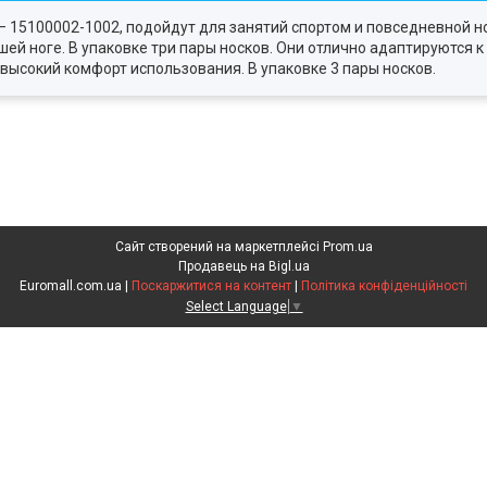
 – 15100002-1002, подойдут для занятий спортом и повседневной 
й ноге. В упаковке три пары носков. Они отлично адаптируются к 
высокий комфорт использования. В упаковке 3 пары носков.
Сайт створений на маркетплейсі
Prom.ua
Продавець на Bigl.ua
Euromall.com.ua |
Поскаржитися на контент
|
Політика конфіденційності
Select Language
▼