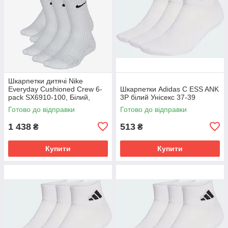
Шкарпетки дитячі Nike
Everyday Cushioned Crew 6-
Шкарпетки Adidas C ESS ANK
pack SX6910-100, Білий,
3P білий Унісекс 37-39
Розмір (EU) - 34-38
Готово до відправки
Готово до відправки
1 438
513
₴
₴
Купити
Купити