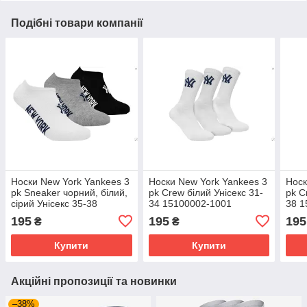
Подібні товари компанії
Носки New York Yankees 3
Носки New York Yankees 3
Носк
pk Sneaker чорний, білий,
pk Crew білий Унісекс 31-
pk C
сірий Унісекс 35-38
34 15100002-1001
38 1
15100004-1003
195
195
195
₴
₴
Купити
Купити
Акційні пропозиції та новинки
–38%