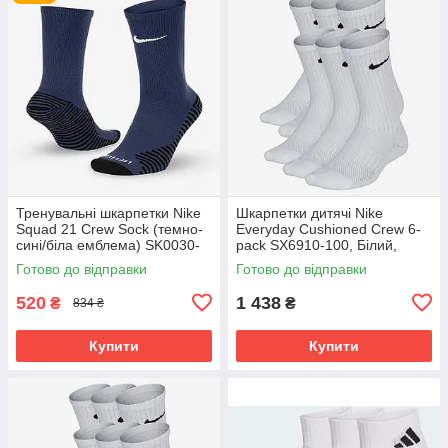
Тренувальні шкарпетки Nike
Шкарпетки дитячі Nike
Squad 21 Crew Sock (темно-
Everyday Cushioned Crew 6-
сині/біла емблема) SK0030-
pack SX6910-100, Білий,
410 Розмір EU: 38-42
Розмір (EU) - 38-42
Готово до відправки
Готово до відправки
520
1 438
₴
₴
834 ₴
Купити
Купити