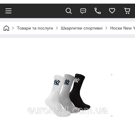
Товари та послуги
Шкарпетки спортивні
Носки New Y