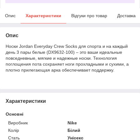
Опис
Характеристики
Відгуки про товар
Доставка
Опис
Носки Jordan Everyday Crew Socks для спорта и на каждый
день 3 пары белые (DX9632-100) – это ваши идеальные
повседневные, мягкие и надежные носки. Технология
поглощения пота сохраняет ноги прохладными и сухими, а
плотно прилегающая арка обеспечивает поддержку.
Характеристики
Основні
Виробник
Nike
Колір
Білий
Стать
Унісекс