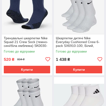
Тренувальні шкарпетки Nike
Шкарпетки дитячі Nike
Squad 21 Crew Sock (темно-
Everyday Cushioned Crew 6-
сині/біла емблема) SK0030-
pack SX6910-100, Білий,
410 Розмір EU: 38-42
Розмір (EU) - 38-42
Готово до відправки
Готово до відправки
520
1 438
₴
₴
834 ₴
Купити
Купити