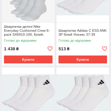
Шкарпетки дитячі Nike
Everyday Cushioned Crew 6-
Шкарпетки Adidas C ESS ANK
pack SX6910-100, Білий,
3P білий Унісекс 37-39
Розмір (EU) - 34-38
Готово до відправки
Готово до відправки
1 438
513
₴
₴
Купити
Купити