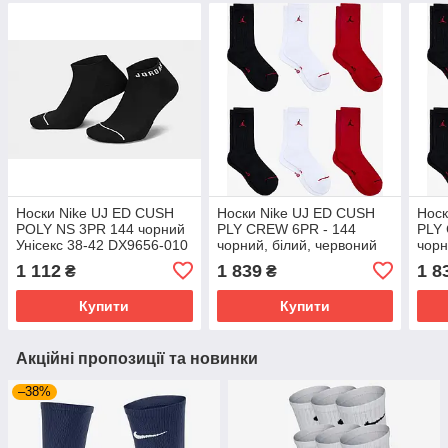
Носки Nike UJ ED CUSH
Носки Nike UJ ED CUSH
Носк
POLY NS 3PR 144 чорний
PLY CREW 6PR - 144
PLY
Унісекс 38-42 DX9656-010
чорний, білий, червоний
чорн
Унісекс 42-46 HV6228-900
Уніс
1 112
1 839
1 8
₴
₴
Купити
Купити
Акційні пропозиції та новинки
–38%