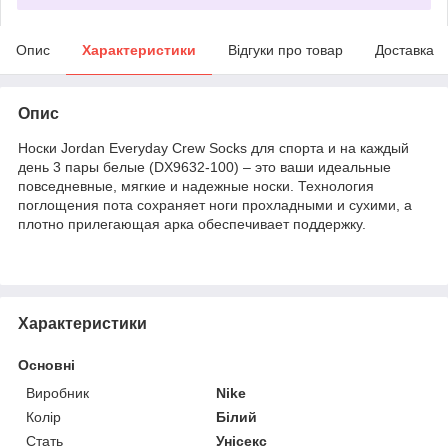
Опис
Характеристики
Відгуки про товар
Доставка
Опис
Носки Jordan Everyday Crew Socks для спорта и на каждый
день 3 пары белые (DX9632-100) – это ваши идеальные
повседневные, мягкие и надежные носки. Технология
поглощения пота сохраняет ноги прохладными и сухими, а
плотно прилегающая арка обеспечивает поддержку.
Характеристики
Основні
Виробник
Nike
Колір
Білий
Стать
Унісекс