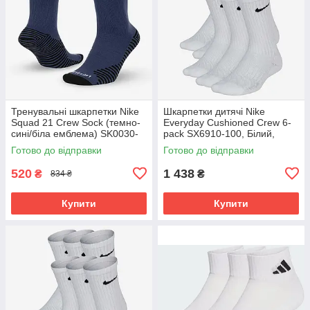
Тренувальні шкарпетки Nike
Шкарпетки дитячі Nike
Squad 21 Crew Sock (темно-
Everyday Cushioned Crew 6-
сині/біла емблема) SK0030-
pack SX6910-100, Білий,
410 Розмір EU: 38-42
Розмір (EU) - 38-42
Готово до відправки
Готово до відправки
520
1 438
₴
₴
834 ₴
Купити
Купити