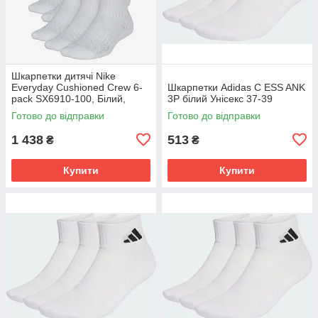
Шкарпетки дитячі Nike
Everyday Cushioned Crew 6-
Шкарпетки Adidas C ESS ANK
pack SX6910-100, Білий,
3P білий Унісекс 37-39
Розмір (EU) - 34-38
Готово до відправки
Готово до відправки
1 438
513
₴
₴
Купити
Купити