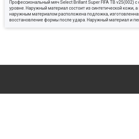
Профессиональный мяч Select Brillant Super FIFA TB v25(002
уровне. Наружный материал состоит из синтетической кожи, 
наружным материалом расположена подложка, изготовленная 
восстановление формы после удара. Наружный материал и пе