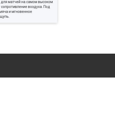
ен для матчей на самом высоком
т сопротивление воздуха. Под
мяча и мгновенное
щупь.