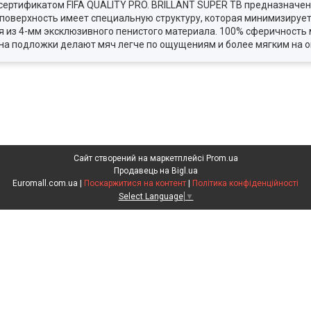
) с сертификатом FIFA QUALITY PRO. BRILLANT SUPER TB предназнач
а поверхность имеет специальную структуру, которая минимизируе
из 4-мм эксклюзивного пенистого материала. 100% сферичность 
на подложки делают мяч легче по ощущениям и более мягким на о
Сайт створений на маркетплейсі
Prom.ua
Продавець на Bigl.ua
Euromall.com.ua |
Поскаржитися на контент
|
Політика конфіденційності
Select Language
▼