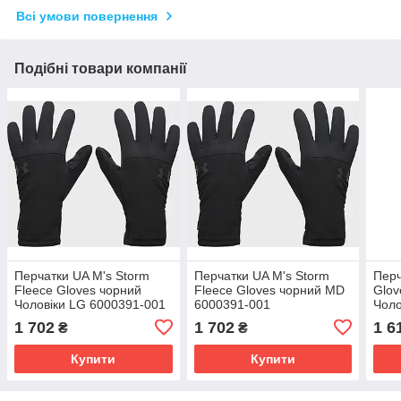
Всі умови повернення
Подібні товари компанії
Перчатки UA M's Storm
Перчатки UA M's Storm
Перч
Fleece Gloves чорний
Fleece Gloves чорний MD
Glov
Чоловіки LG 6000391-001
6000391-001
Чоло
1 702
1 702
1 6
₴
₴
Купити
Купити