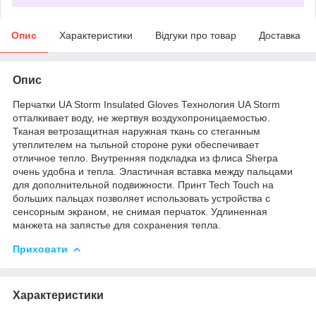
Опис
Характеристики
Відгуки про товар
Доставка
Опис
Перчатки UA Storm Insulated Gloves Технология UA Storm
отталкивает воду, не жертвуя воздухопроницаемостью.
Тканая ветрозащитная наружная ткань со стеганным
утеплителем на тыльной стороне руки обеспечивает
отличное тепло. Внутренняя подкладка из флиса Sherpa
очень удобна и тепла. Эластичная вставка между пальцами
для дополнительной подвижности. Принт Tech Touch на
больших пальцах позволяет использовать устройства с
сенсорным экраном, не снимая перчаток. Удлиненная
манжета на запястье для сохранения тепла.
Приховати
Характеристики