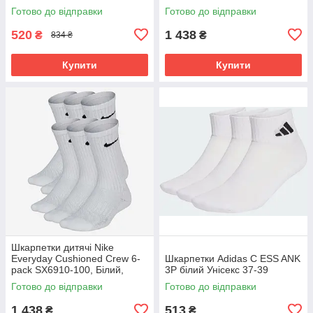
410 Розмір EU: 38-42
Розмір (EU) - 38-42
Готово до відправки
Готово до відправки
520
1 438
₴
₴
834 ₴
Купити
Купити
Шкарпетки дитячі Nike
Everyday Cushioned Crew 6-
Шкарпетки Adidas C ESS ANK
pack SX6910-100, Білий,
3P білий Унісекс 37-39
Розмір (EU) - 34-38
Готово до відправки
Готово до відправки
1 438
513
₴
₴