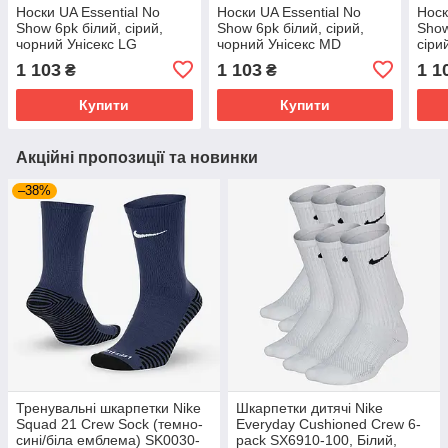
Носки UA Essential No
Носки UA Essential No
Носк
Show 6pk білий, сірий,
Show 6pk білий, сірий,
Show
чорний Унісекс LG
чорний Унісекс MD
сіри
1382611-002
1382611-002
002
1 103
1 103
1 1
₴
₴
Купити
Купити
Акційні пропозиції та новинки
–38%
Тренувальні шкарпетки Nike
Шкарпетки дитячі Nike
Squad 21 Crew Sock (темно-
Everyday Cushioned Crew 6-
сині/біла емблема) SK0030-
pack SX6910-100, Білий,