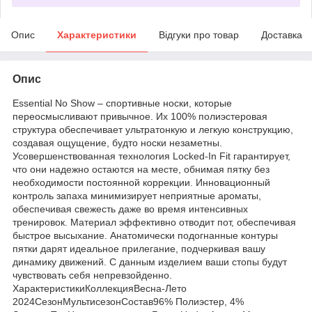
Опис
Характеристики
Відгуки про товар
Доставка
Опис
Essential No Show – спортивные носки, которые
переосмысливают привычное. Их 100% полиэстеровая
структура обеспечивает ультратонкую и легкую конструкцию,
создавая ощущение, будто носки незаметны.
Усовершенствованная технология Locked-In Fit гарантирует,
что они надежно остаются на месте, обнимая пятку без
необходимости постоянной коррекции. Инновационный
контроль запаха минимизирует неприятные ароматы,
обеспечивая свежесть даже во время интенсивных
тренировок. Материал эффективно отводит пот, обеспечивая
быстрое высыхание. Анатомически подогнанные контуры
пятки дарят идеальное прилегание, подчеркивая вашу
динамику движений. С данным изделием ваши стопы будут
чувствовать себя непревзойденно.
ХарактеристикиКоллекцияВесна-Лето
2024СезонМультисезонСостав96% Полиэстер, 4%