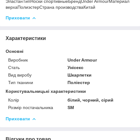
ЭластанТипНоски спортивныеБрендUnder ArmourМатериал
верхаПолиэстерСтрана производстваКитай
Приховати
Характеристики
Основні
Виробник
Under Armour
Стать
Унісекс
Вид виробу
Шкарпетки
Тип тканини
Поліестер
Користувальницькі характеристики
Колір
білий, чорний, сірий
Розмір постачальника
SM
Приховати
Відгуки про товар