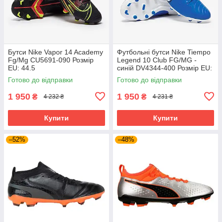
Бутси Nike Vapor 14 Academy
Футбольні бутси Nike Tiempo
Fg/Mg CU5691-090 Розмір
Legend 10 Club FG/MG -
EU: 44.5
синій DV4344-400 Розмір EU:
42.5
Готово до відправки
Готово до відправки
1 950
1 950
₴
₴
4 232 ₴
4 231 ₴
Купити
Купити
–52%
–48%