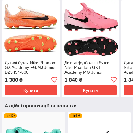
Дитячі бутси Nike Phantom
Дитячі футбольні бутси
Дитя
GX Academy FG/MJ Junior
Nike Phantom GX II
Nike
DZ3494-800,
Academy MG Junior
Acad
Помаранчевий, Розмір
FD6722-600, Рожевий,
FD67
1 380
1 840
1 8
₴
₴
(EU) - 38.5
Розмір (EU) - 32
Розм
Купити
Купити
Акційні пропозиції та новинки
–56%
–54%