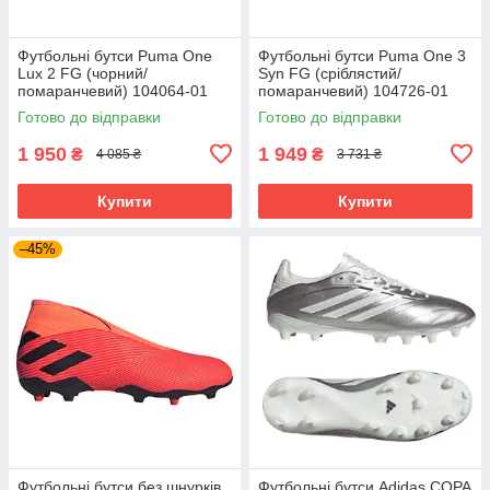
Футбольні бутси Puma One
Футбольні бутси Puma One 3
Lux 2 FG (чорний/
Syn FG (сріблястий/
помаранчевий) 104064-01
помаранчевий) 104726-01
Розмір EU: 44
Розмір EU: 46
Готово до відправки
Готово до відправки
1 950
1 949
₴
₴
4 085 ₴
3 731 ₴
Купити
Купити
–45%
Футбольні бутси без шнурків
Футбольні бутси Adidas COPA