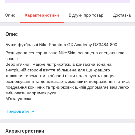
Опис
Характеристики
Відгуки про товар
Доставка
Опис
Бутси футбольні Nike Phantom GX Academy DZ3484-800.
Розширена сенсорна зона NikeSkin, оснащена спеціальною
сіткою.
Верх м'який і майже як трикотаж, а контактна зона на
внутрішній стороні взуття збільшена для ще кращого
торкання. елементи в області п'яти полегшують процес
розношування та допомагають зменшити подразнення та тиск
поєднання конічних та тризіркових шипів допомагає вам легко
змінювати напрямок руху.
М'яка устілка.
Приховати
Характеристики