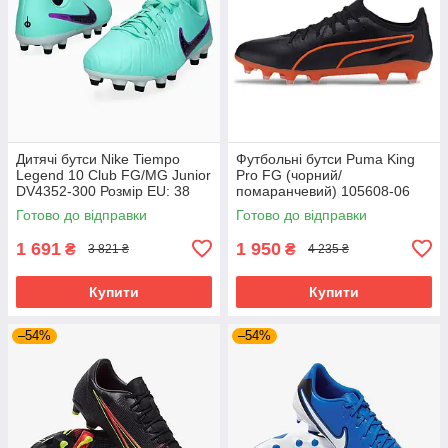
Дитячі бутси Nike Tiempo
Футбольні бутси Puma King
Legend 10 Club FG/MG Junior
Pro FG (чорний/
DV4352-300 Розмір EU: 38
помаранчевий) 105608-06
Розмір EU: 44
Готово до відправки
Готово до відправки
1 691
1 950
₴
₴
3 821 ₴
4 235 ₴
Купити
Купити
–54%
–54%