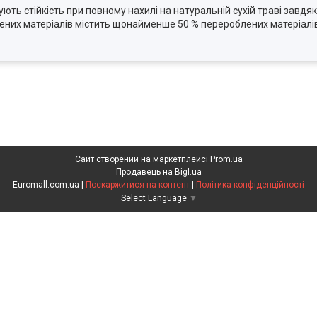
ують стійкість при повному нахилі на натуральній сухій траві завдя
лених матеріалів містить щонайменше 50 % перероблених матеріалі
Сайт створений на маркетплейсі
Prom.ua
Продавець на Bigl.ua
Euromall.com.ua |
Поскаржитися на контент
|
Політика конфіденційності
Select Language
▼