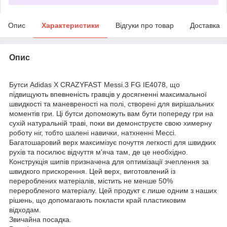
Опис
Характеристики
Відгуки про товар
Доставка
Опис
Бутси Adidas X CRAZYFAST Messi.3 FG IE4078, що
підвищують впевненість гравців у досягненні максимальної
швидкості та маневреності на полі, створені для вирішальних
моментів гри. Ці бутси допоможуть вам бути попереду гри на
сухій натуральній траві, поки ви демонструєте свою химерну
роботу ніг, тобто шалені навички, натхненні Мессі.
Багатошаровий верх максимізує почуття легкості для швидких
рухів та посилює відчуття м'яча там, де це необхідно.
Конструкція шипів призначена для оптимізації зчеплення за
швидкого прискорення. Цей верх, виготовлений із
перероблених матеріалів, містить не менше 50%
переробленого матеріалу. Цей продукт є лише одним з наших
рішень, що допомагають покласти край пластиковим
відходам.
Звичайна посадка.