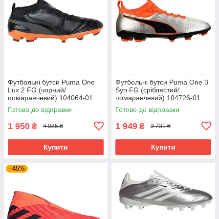
Футбольні бутси Puma One
Футбольні бутси Puma One 3
Lux 2 FG (чорний/
Syn FG (сріблястий/
помаранчевий) 104064-01
помаранчевий) 104726-01
Розмір EU: 44
Розмір EU: 46
Готово до відправки
Готово до відправки
1 950
1 949
₴
₴
4 085 ₴
3 731 ₴
Купити
Купити
–45%