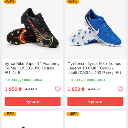
–54%
–54%
Бутси Nike Vapor 14 Academy
Футбольні бутси Nike Tiempo
Fg/Mg CU5691-090 Розмір
Legend 10 Club FG/MG -
EU: 44.5
синій DV4344-400 Розмір EU:
42.5
Готово до відправки
Готово до відправки
1 950
1 950
₴
₴
4 232 ₴
4 231 ₴
Купити
Купити
–52%
–48%