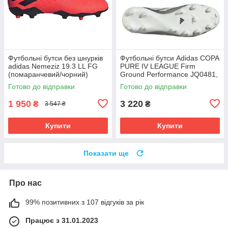
Футбольні бутси без шнурків
Футбольні бутси Adidas COPA
adidas Nemeziz 19.3 LL FG
PURE IV LEAGUE Firm
(помаранчевий/чорний)
Ground Performance JQ0481,
EH1092 Розмір EU: 45
Срібло, Розмір (EU) - 39 1/3
Готово до відправки
Готово до відправки
1 950
3 220
₴
₴
3 547 ₴
Купити
Купити
Показати ще
Про нас
99% позитивних з 107 відгуків за рік
Працює з 31.01.2023