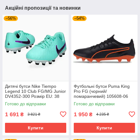
Акційні пропозиції та новинки
–56%
–54%
Дитячі бутси Nike Tiempo
Футбольні бутси Puma King
Legend 10 Club FG/MG Junior
Pro FG (чорний/
DV4352-300 Розмір EU: 38
помаранчевий) 105608-06
Розмір EU: 44
Готово до відправки
Готово до відправки
1 691
1 950
₴
₴
3 821 ₴
4 235 ₴
Купити
Купити