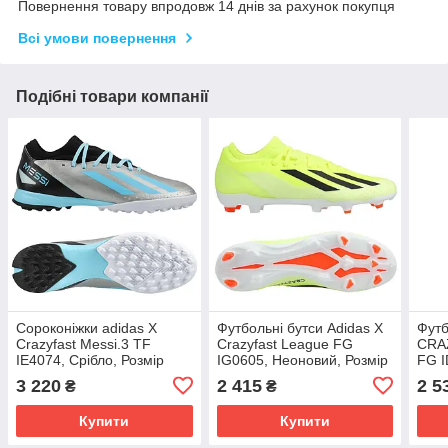
Повернення товару впродовж 14 днів за рахунок покупця
Всі умови повернення
Подібні товари компанії
Сороконіжки adidas X
Футбольні бутси Adidas X
Футб
Crazyfast Messi.3 TF
Crazyfast League FG
CRA
IE4074, Срібло, Розмір
IG0605, Неоновий, Розмір
FG I
(EU) - 45 1/3
(EU) - 43 1/3
Розм
3 220
2 415
2 5
₴
₴
Купити
Купити