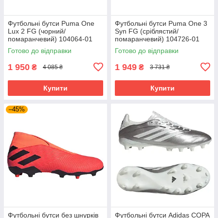
Футбольні бутси Puma One
Футбольні бутси Puma One 3
Lux 2 FG (чорний/
Syn FG (сріблястий/
помаранчевий) 104064-01
помаранчевий) 104726-01
Розмір EU: 44
Розмір EU: 46
Готово до відправки
Готово до відправки
1 950
1 949
₴
₴
4 085 ₴
3 731 ₴
Купити
Купити
–45%
Футбольні бутси без шнурків
Футбольні бутси Adidas COPA