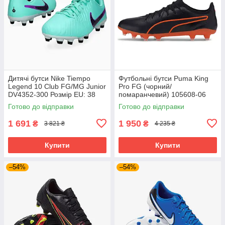
Дитячі бутси Nike Tiempo
Футбольні бутси Puma King
Legend 10 Club FG/MG Junior
Pro FG (чорний/
DV4352-300 Розмір EU: 38
помаранчевий) 105608-06
Розмір EU: 44
Готово до відправки
Готово до відправки
1 691
1 950
₴
₴
3 821 ₴
4 235 ₴
Купити
Купити
–54%
–54%