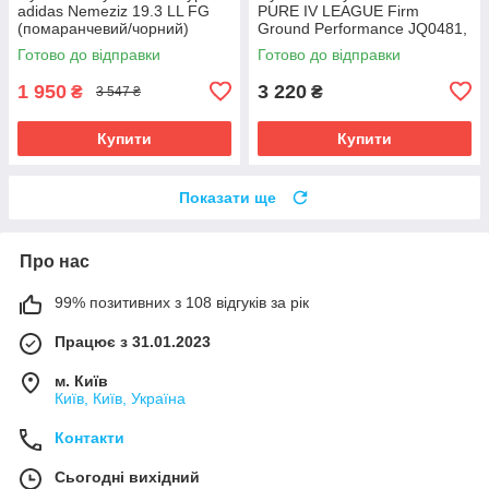
adidas Nemeziz 19.3 LL FG
PURE IV LEAGUE Firm
(помаранчевий/чорний)
Ground Performance JQ0481,
EH1092 Розмір EU: 45
Срібло, Розмір (EU) - 39 1/3
Готово до відправки
Готово до відправки
1 950
3 220
₴
₴
3 547 ₴
Купити
Купити
Показати ще
Про нас
99% позитивних з 108 відгуків за рік
Працює з 31.01.2023
м. Київ
Київ, Київ, Україна
Контакти
Сьогодні вихідний