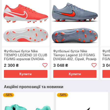
Футбольні бутси Nike
Футбольні бутси Nike
Футб
TIEMPO LEGEND 10 CLUB
Tiempo Legend 10 FG/MG
Tiem
FG/MG коралові DV4344-
DV4344-402, Сірий, Розмір
FG/
800, Червоний, Розмір
(EU) - 42.5
Сіри
2 300
3 048
3 0
₴
₴
(EU) - 40.5
Купити
Купити
Акційні пропозиції та новинки
–56%
–54%