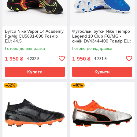
Бутси Nike Vapor 14 Academy
Футбольні бутси Nike Tiempo
Fg/Mg CU5691-090 Розмір
Legend 10 Club FG/MG -
EU: 44.5
синій DV4344-400 Розмір EU:
42.5
Готово до відправки
Готово до відправки
1 950
1 950
₴
₴
4 232 ₴
4 231 ₴
Купити
Купити
–52%
–48%