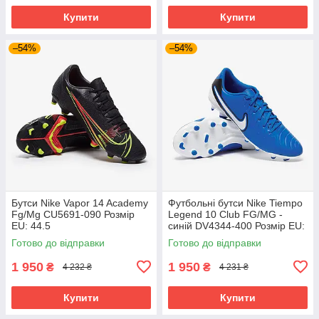
Купити
Купити
–54%
–54%
Бутси Nike Vapor 14 Academy
Футбольні бутси Nike Tiempo
Fg/Mg CU5691-090 Розмір
Legend 10 Club FG/MG -
EU: 44.5
синій DV4344-400 Розмір EU:
42.5
Готово до відправки
Готово до відправки
1 950
1 950
₴
₴
4 232 ₴
4 231 ₴
Купити
Купити