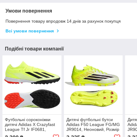
Умови повернення
Повернення товару впродовж 14 днів за рахунок покупця
Всі умови повернення
Подібні товари компанії
Футбольні сороконіжки
Дитячі футбольні бутси
Дитя
дитячі Adidas X Crazyfast
Adidas F50 League FG/MG
Adid
League Tf Jr IF0681,
JR9014, Неоновий, Розмір
JR90
Неоновий, Розмір (EU) -
(EU) - 38
(EU)