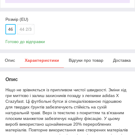
Розмір (EU)
46
44 2/3
Готово до відправки
Опис
Характеристики
Відгуки про товар
Доставка
Опис
Ніщо не зрівняється із припливом чистої швидкості. Зміни хід
гри миттєво і залиш захисників позаду з легкими adidas X
Crazyfast. Ці футбольні бутси зі спеціалізованою підошвою
для твердих ґрунтів забезпечують стійкість на сухій
натуральній траві. Верх із текстилю з покриттям та в'язаним
плоским манжетом забезпечує надійну фіксацію. У цьому
виробі використано щонайменше 20% перероблених
матеріалів. Повторне використання вже створених матеріалів