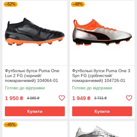
–52%
–48%
Футбольні бутси Puma One
Футбольні бутси Puma One 3
Lux 2 FG (чорний/
Syn FG (сріблястий/
помаранчевий) 104064-01
помаранчевий) 104726-01
Розмір EU: 44
Розмір EU: 46
Готово до відправки
Готово до відправки
1 950
1 949
₴
₴
4 085 ₴
3 731 ₴
Купити
Купити
–45%