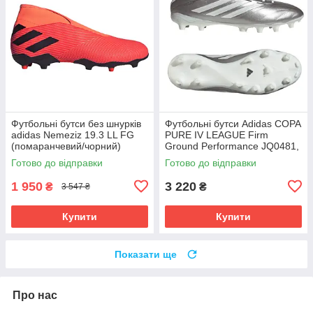
Футбольні бутси без шнурків
Футбольні бутси Adidas COPA
adidas Nemeziz 19.3 LL FG
PURE IV LEAGUE Firm
(помаранчевий/чорний)
Ground Performance JQ0481,
EH1092 Розмір EU: 45
Срібло, Розмір (EU) - 39 1/3
Готово до відправки
Готово до відправки
1 950
3 220
₴
₴
3 547 ₴
Купити
Купити
Показати ще
Про нас