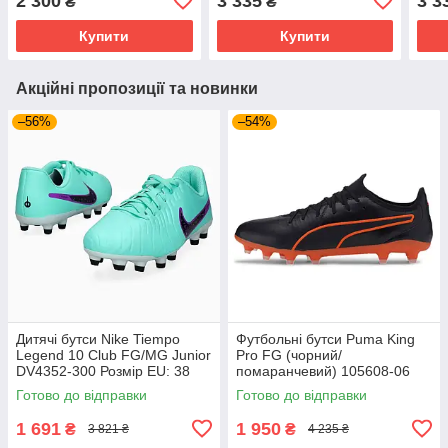
2 300
3 335
3 3
₴
₴
28
Купити
Купити
Акційні пропозиції та новинки
–56%
–54%
Дитячі бутси Nike Tiempo
Футбольні бутси Puma King
Legend 10 Club FG/MG Junior
Pro FG (чорний/
DV4352-300 Розмір EU: 38
помаранчевий) 105608-06
Розмір EU: 44
Готово до відправки
Готово до відправки
1 691
1 950
₴
₴
3 821 ₴
4 235 ₴