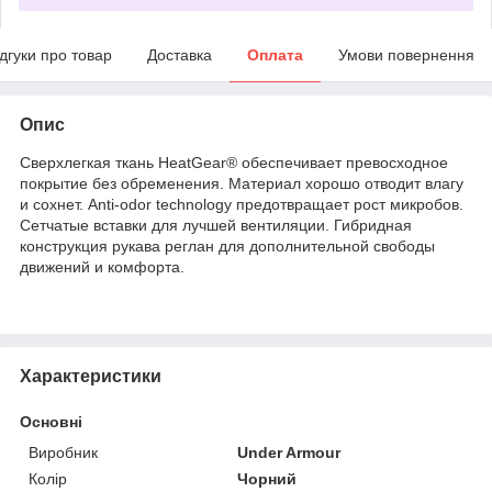
ідгуки про товар
Доставка
Оплата
Умови повернення
Опис
Сверхлегкая ткань HeatGear® обеспечивает превосходное
покрытие без обременения. Материал хорошо отводит влагу
и сохнет. Anti-odor technology предотвращает рост микробов.
Сетчатые вставки для лучшей вентиляции. Гибридная
конструкция рукава реглан для дополнительной свободы
движений и комфорта.
Характеристики
Основні
Виробник
Under Armour
Колір
Чорний