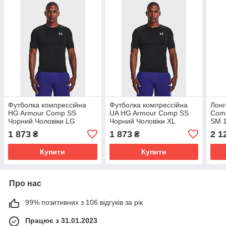
Футболка компрессійна
Футболка компрессійна
Лонг
HG Armour Comp SS
UA HG Armour Comp SS
Comp
Чорний Чоловіки LG
Чорний Чоловіки XL
SM 
1361518-001
1361518-001
1 873
1 873
2 1
₴
₴
Купити
Купити
Про нас
99% позитивних з 106 відгуків за рік
Працює з 31.01.2023